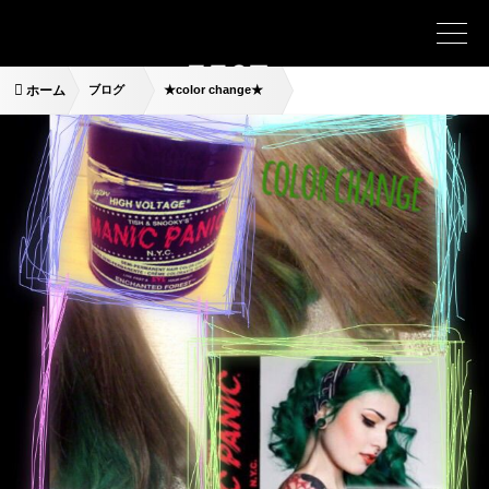
ホーム
ブログ
★color change★