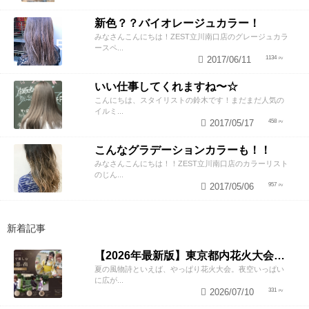
新色？？バイオレージュカラー！
みなさんこんにちは！ZEST立川南口店のグレージュカラ
ースペ...
2017/06/11
1134
いい仕事してくれますね〜☆
こんにちは、スタイリストの鈴木です！まだまだ人気の
イルミ...
2017/05/17
458
こんなグラデーションカラーも！！
みなさんこんにちは！！ZEST立川南口店のカラーリスト
のじん...
2017/05/06
957
新着記事
【2026年最新版】東京都内花火大会まとめ｜浴衣着付け・ヘアセットならZESTへ
夏の風物詩といえば、やっぱり花火大会。夜空いっぱい
に広が...
2026/07/10
331