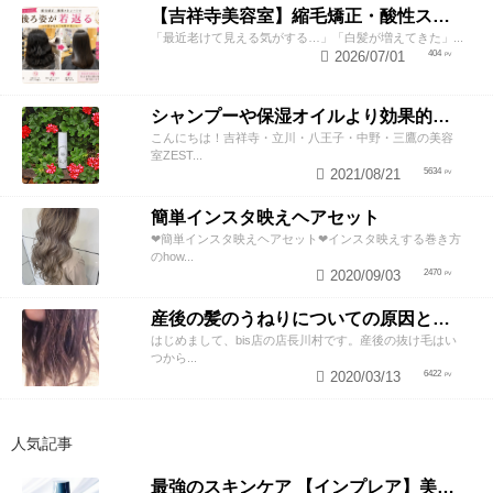
【吉祥寺美容室】縮毛矯正・酸性ストレートで若返り！後ろ姿が変わると見た目年齢も変わる？
「最近老けて見える気がする…」「白髪が増えてきた」...
2026/07/01
404
シャンプーや保湿オイルより効果的！？美容師が教える頭皮の臭い＆乾燥ケアとは
こんにちは！吉祥寺・立川・八王子・中野・三鷹の美容
室ZEST...
2021/08/21
5634
簡単インスタ映えヘアセット
❤︎簡単インスタ映えヘアセット❤︎インスタ映えする巻き方
のhow...
2020/09/03
2470
産後の髪のうねりについての原因と対策！
はじめまして、bis店の店長川村です。産後の抜け毛はい
つから...
2020/03/13
6422
人気記事
最強のスキンケア 【インプレア】美容師がオススメする、神ポイント5つ公開！