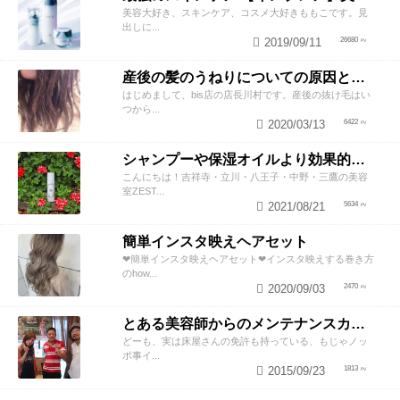
美容大好き、スキンケア、コスメ大好きももこです。見
出しに...
2019/09/11
26680
産後の髪のうねりについての原因と対策！
はじめまして、bis店の店長川村です。産後の抜け毛はい
つから...
2020/03/13
6422
シャンプーや保湿オイルより効果的！？美容師が教える頭皮の臭い＆乾燥ケアとは
こんにちは！吉祥寺・立川・八王子・中野・三鷹の美容
室ZEST...
2021/08/21
5634
簡単インスタ映えヘアセット
❤︎簡単インスタ映えヘアセット❤︎インスタ映えする巻き方
のhow...
2020/09/03
2470
とある美容師からのメンテナンスカットのススメ
どーも、実は床屋さんの免許も持っている、もじゃノッ
ポ事イ...
2015/09/23
1813