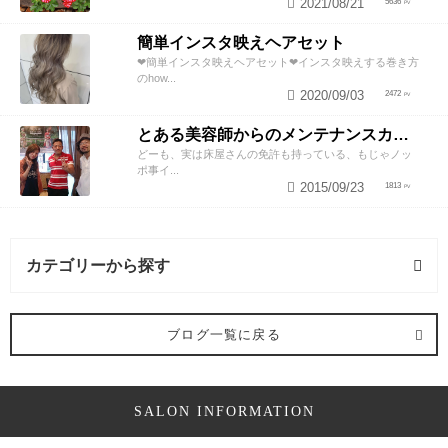
2021/08/21
5636
簡単インスタ映えヘアセット
❤︎簡単インスタ映えヘアセット❤︎インスタ映えする巻き方
のhow...
2020/09/03
2472
とある美容師からのメンテナンスカットのススメ
どーも、実は床屋さんの免許も持っている、もじゃノッ
ポ事イ...
2015/09/23
1813
カテゴリーから探す
カラー・ヘアカラー (1記事)
ブログ一覧に戻る
SALON INFORMATION