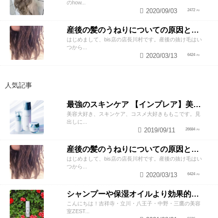
のhow...
2020/09/03
2472
産後の髪のうねりについての原因と対策！
はじめまして、bis店の店長川村です。産後の抜け毛はい
つから...
2020/03/13
6424
人気記事
最強のスキンケア 【インプレア】美容師がオススメする、神ポイント5つ公開！
美容大好き、スキンケア、コスメ大好きももこです。見
出しに...
2019/09/11
26684
産後の髪のうねりについての原因と対策！
はじめまして、bis店の店長川村です。産後の抜け毛はい
つから...
2020/03/13
6424
シャンプーや保湿オイルより効果的！？美容師が教える頭皮の臭い＆乾燥ケアとは
こんにちは！吉祥寺・立川・八王子・中野・三鷹の美容
室ZEST...