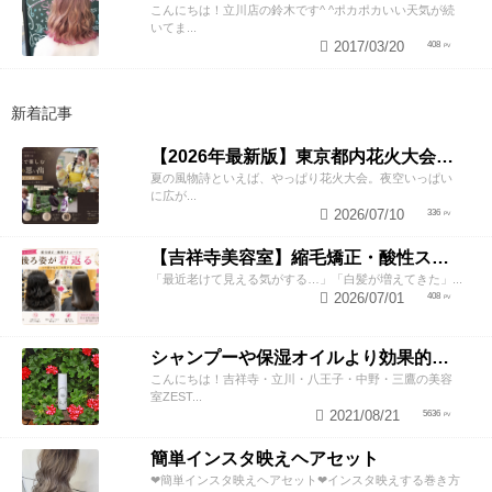
こんにちは！立川店の鈴木です^ ^ポカポカいい天気が続
いてま...
2017/03/20
408
新着記事
【2026年最新版】東京都内花火大会まとめ｜浴衣着付け・ヘアセットならZESTへ
夏の風物詩といえば、やっぱり花火大会。夜空いっぱい
に広が...
2026/07/10
336
【吉祥寺美容室】縮毛矯正・酸性ストレートで若返り！後ろ姿が変わると見た目年齢も変わる？
「最近老けて見える気がする…」「白髪が増えてきた」...
2026/07/01
408
シャンプーや保湿オイルより効果的！？美容師が教える頭皮の臭い＆乾燥ケアとは
こんにちは！吉祥寺・立川・八王子・中野・三鷹の美容
室ZEST...
2021/08/21
5636
簡単インスタ映えヘアセット
❤︎簡単インスタ映えヘアセット❤︎インスタ映えする巻き方