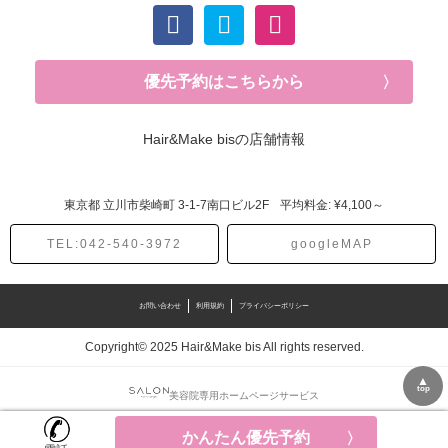
優先予約はこちらから
Hair&Make bisの店舗情報
東京都
立川市柴崎町
3-1-7南口ビル2F
平均料金: ¥4,100～
TEL:042-540-3972
googleMAP
お問い合わせ
利用規約
プライバシーポリシー
Copyright© 2025 Hair&Make bis All rights reserved.
▲
top
美容院専用ホームページサービス
かんたん優先予約
かんたん優先予約