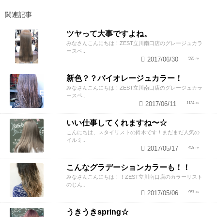
関連記事
ツヤって大事ですよね。
みなさんこんにちは！ZEST立川南口店のグレージュカラ
ースペ...
2017/06/30
595
新色？？バイオレージュカラー！
みなさんこんにちは！ZEST立川南口店のグレージュカラ
ースペ...
2017/06/11
1134
いい仕事してくれますね〜☆
こんにちは、スタイリストの鈴木です！まだまだ人気の
イルミ...
2017/05/17
458
こんなグラデーションカラーも！！
みなさんこんにちは！！ZEST立川南口店のカラーリスト
のじん...
2017/05/06
957
うきうきspring☆