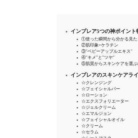
インプレア5つの神ポイント
①使った瞬間から分かる見た
②肌印象=ケラチン
③"ベビーアップルエキス"
④"キメ"と"ツヤ"
⑤肌質からスキンケアを選ぶ
インプレアのスキンケアラ
☆クレンジング
☆フェイシャルバー
☆ローション
☆エクスフォリエーター
☆ジェルクリーム
☆エマルジョン
☆フェイシャルオイル
☆クリーム
☆セラム