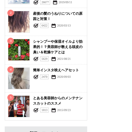
26677
2019/09/11
2
産後の髪のうねりについての原
因と対策！
6422
2020/03/13
3
シャンプーや保湿オイルより効
果的！？美容師が教える頭皮の
臭い＆乾燥ケアとは
5629
2021/08/21
4
簡単インスタ映えヘアセット
2470
2020/09/03
5
とある美容師からのメンテナン
スカットのススメ
1813
2015/09/23