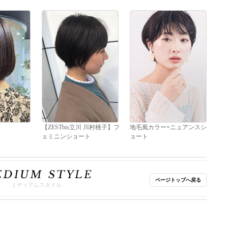
【ZESTbis立川 川村桃子】フ
地毛風カラー×ニュアンスシ
ェミニンショート
ョート
#ハイライト#エクステ#髪質
改善#インナーカラー#イル
ページトップへ戻る
ミナカラー#バレイヤージュ
ミディアムスタイル
#グラデーションカラー#ケ
アブリーチ#アディクシーカ
ラー#ダブルカラー#カラー#
カット