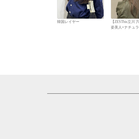
韓国レイヤー
【ZESTbis立川
姿美人×ナチュ
#ハイライト#エ
改善#インナーカ
ミナカラー#バレ
#グラデーション
アブリーチ#アデ
ラー#ダブルカラ
カット