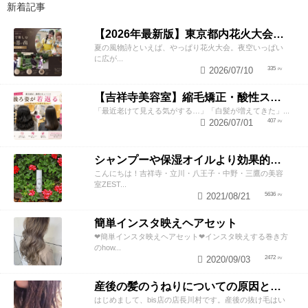
新着記事
【2026年最新版】東京都内花火大会まとめ｜浴衣着付け・ヘアセットならZESTへ
夏の風物詩といえば、やっぱり花火大会。夜空いっぱい
に広が...
2026/07/10
335
【吉祥寺美容室】縮毛矯正・酸性ストレートで若返り！後ろ姿が変わると見た目年齢も変わる？
「最近老けて見える気がする…」「白髪が増えてきた」...
2026/07/01
407
シャンプーや保湿オイルより効果的！？美容師が教える頭皮の臭い＆乾燥ケアとは
こんにちは！吉祥寺・立川・八王子・中野・三鷹の美容
室ZEST...
2021/08/21
5636
簡単インスタ映えヘアセット
❤︎簡単インスタ映えヘアセット❤︎インスタ映えする巻き方
のhow...
2020/09/03
2472
産後の髪のうねりについての原因と対策！
はじめまして、bis店の店長川村です。産後の抜け毛はい