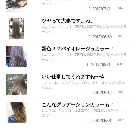
ースペ...
2017/07/31
585
ツヤって大事ですよね。
みなさんこんにちは！ZEST立川南口店のグレージュカラ
ースペ...
2017/06/30
595
新色？？バイオレージュカラー！
みなさんこんにちは！ZEST立川南口店のグレージュカラ
ースペ...
2017/06/11
1134
いい仕事してくれますね〜☆
こんにちは、スタイリストの鈴木です！まだまだ人気の
イルミ...
2017/05/17
458
こんなグラデーションカラーも！！
みなさんこんにちは！！ZEST立川南口店のカラーリスト
のじん...
2017/05/06
957