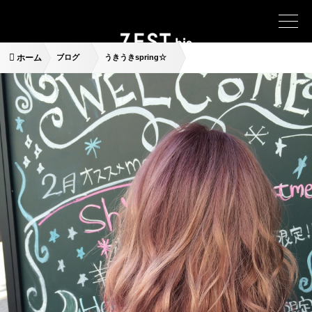
ホーム
ブログ
うきうきspring☆