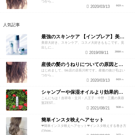
つから...
2020/03/13
6424
人気記事
最強のスキンケア 【インプレア】美容師がオススメする、神ポイント5つ公開！
美容大好き、スキンケア、コスメ大好きももこです。見
出しに...
2019/09/11
26684
産後の髪のうねりについての原因と対策！
はじめまして、bis店の店長川村です。産後の抜け毛はい
つから...
2020/03/13
6424
シャンプーや保湿オイルより効果的！？美容師が教える頭皮の臭い＆乾燥ケアとは
こんにちは！吉祥寺・立川・八王子・中野・三鷹の美容
室ZEST...
2021/08/21
5636
簡単インスタ映えヘアセット
❤︎簡単インスタ映えヘアセット❤︎インスタ映えする巻き方
のhow...
2472