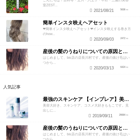
室ZEST...
2021/08/21
5636
簡単インスタ映えヘアセット
❤︎簡単インスタ映えヘアセット❤︎インスタ映えする巻き方
のhow...
2020/09/03
2472
産後の髪のうねりについての原因と対策！
はじめまして、bis店の店長川村です。産後の抜け毛はい
つから...
2020/03/13
6424
人気記事
最強のスキンケア 【インプレア】美容師がオススメする、神ポイント5つ公開！
美容大好き、スキンケア、コスメ大好きももこです。見
出しに...
2019/09/11
26684
産後の髪のうねりについての原因と対策！
はじめまして、bis店の店長川村です。産後の抜け毛はい
つから...