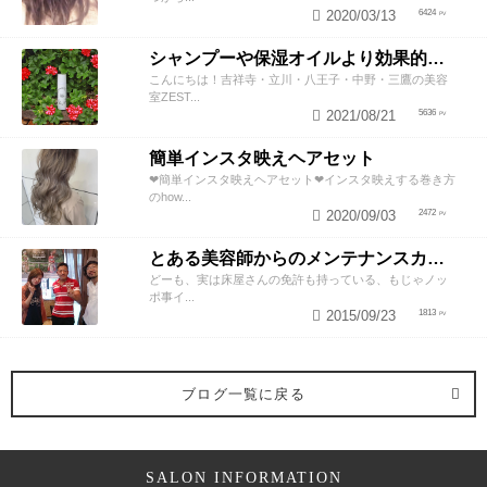
2020/03/13
6424
シャンプーや保湿オイルより効果的！？美容師が教える頭皮の臭い＆乾燥ケアとは
こんにちは！吉祥寺・立川・八王子・中野・三鷹の美容
室ZEST...
2021/08/21
5636
簡単インスタ映えヘアセット
❤︎簡単インスタ映えヘアセット❤︎インスタ映えする巻き方
のhow...
2020/09/03
2472
とある美容師からのメンテナンスカットのススメ
どーも、実は床屋さんの免許も持っている、もじゃノッ
ポ事イ...
2015/09/23
1813
ブログ一覧に戻る
SALON INFORMATION