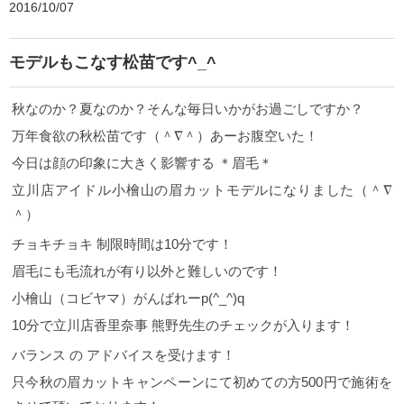
2016/10/07
モデルもこなす松苗です^_^
秋なのか？夏なのか？そんな毎日いかがお過ごしですか？
万年食欲の秋松苗です（＾∇＾）あーお腹空いた！
今日は顔の印象に大きく影響する ＊眉毛＊
立川店アイドル小檜山の眉カットモデルになりました（＾∇
＾）
チョキチョキ 制限時間は10分です！
眉毛にも毛流れが有り以外と難しいのです！
小檜山（コビヤマ）がんばれーp(^_^)q
10分で立川店香里奈事 熊野先生のチェックが入ります！
バランス の アドバイスを受けます！
只今秋の眉カットキャンペーンにて初めての方500円で施術を