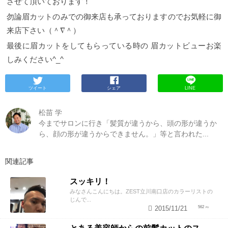
させて頂いております！
勿論眉カットのみでの御来店も承っておりますのでお気軽に御
来店下さい（＾∇＾）
最後に眉カットをしてもらっている時の 眉カットビューお楽
しみください^_^
ツイート
シェア
LINE
松苗 学
今までサロンに行き「髪質が違うから、頭の形が違うか
ら、顔の形が違うからできません。」等と言われた...
関連記事
スッキリ！
みなさんこんにちは。ZEST立川南口店のカラーリストの
じんで...
2015/11/21
562