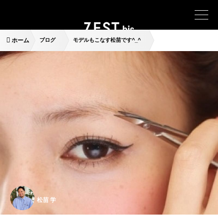
ホーム
ブログ
モデルもこなす松苗です^_^
松苗 学