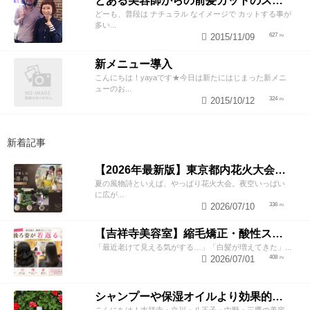
とある美容師からの前髪カットのススメ
どーも、普段は ナチュラル なイメージで カットする事が
多い...
2015/11/09
627
新メニュー導入
こんにちは！yayaです★今日は新たにはじまった新メニ
ューのお...
2015/10/12
324
新着記事
【2026年最新版】東京都内花火大会まとめ｜浴衣着付け・ヘアセットならZESTへ
夏の風物詩といえば、やっぱり花火大会。夜空いっぱい
に広が...
2026/07/10
336
【吉祥寺美容室】縮毛矯正・酸性ストレートで若返り！後ろ姿が変わると見た目年齢も変わる？
「最近老けて見える気がする…」「白髪が増えてきた」...
2026/07/01
408
シャンプーや保湿オイルより効果的！？美容師が教える頭皮の臭い＆乾燥ケアとは
こんにちは！吉祥寺・立川・八王子・中野・三鷹の美容