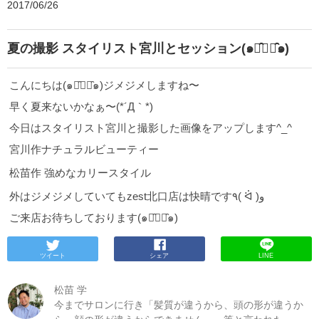
2017/06/26
夏の撮影 スタイリスト宮川とセッション(๑･̑◡･̑๑)
こんにちは(๑･̑◡･̑๑)ジメジメしますね〜
早く夏来ないかなぁ〜(*´Д｀*)
今日はスタイリスト宮川と撮影した画像をアップします^_^
宮川作ナチュラルビューティー
松苗作 強めなカリースタイル
外はジメジメしていてもzest北口店は快晴です٩( ᐛ )و
ご来店お待ちしております(๑･̑◡･̑๑)
ツイート
シェア
LINE
松苗 学
今までサロンに行き「髪質が違うから、頭の形が違うか