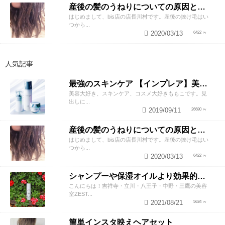
産後の髪のうねりについての原因と対策！
はじめまして、bis店の店長川村です。産後の抜け毛はい
つから...
2020/03/13
6422
人気記事
最強のスキンケア 【インプレア】美容師がオススメする、神ポイント5つ公開！
美容大好き、スキンケア、コスメ大好きももこです。見
出しに...
2019/09/11
26680
産後の髪のうねりについての原因と対策！
はじめまして、bis店の店長川村です。産後の抜け毛はい
つから...
2020/03/13
6422
シャンプーや保湿オイルより効果的！？美容師が教える頭皮の臭い＆乾燥ケアとは
こんにちは！吉祥寺・立川・八王子・中野・三鷹の美容
室ZEST...
2021/08/21
5634
簡単インスタ映えヘアセット