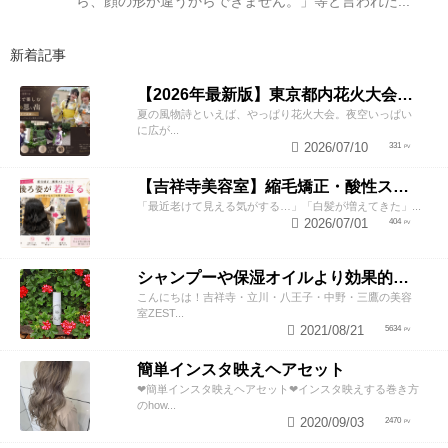
ら、顔の形が違うからできません。」等と言われた...
新着記事
【2026年最新版】東京都内花火大会まとめ｜浴衣着付け・ヘアセットならZESTへ
夏の風物詩といえば、やっぱり花火大会。夜空いっぱい
に広が...
2026/07/10
331
【吉祥寺美容室】縮毛矯正・酸性ストレートで若返り！後ろ姿が変わると見た目年齢も変わる？
「最近老けて見える気がする…」「白髪が増えてきた」...
2026/07/01
404
シャンプーや保湿オイルより効果的！？美容師が教える頭皮の臭い＆乾燥ケアとは
こんにちは！吉祥寺・立川・八王子・中野・三鷹の美容
室ZEST...
2021/08/21
5634
簡単インスタ映えヘアセット
❤︎簡単インスタ映えヘアセット❤︎インスタ映えする巻き方
のhow...
2020/09/03
2470