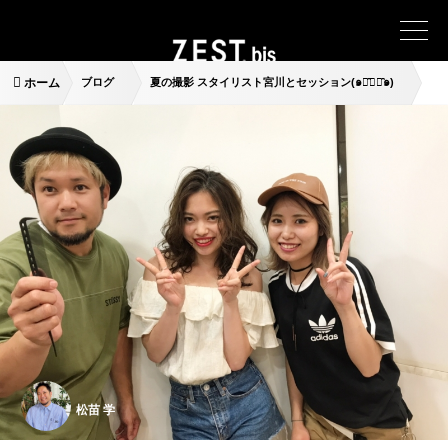
ホーム
ブログ
夏の撮影 スタイリスト宮川とセッション(๑･̑◡･̑๑)
松苗 学