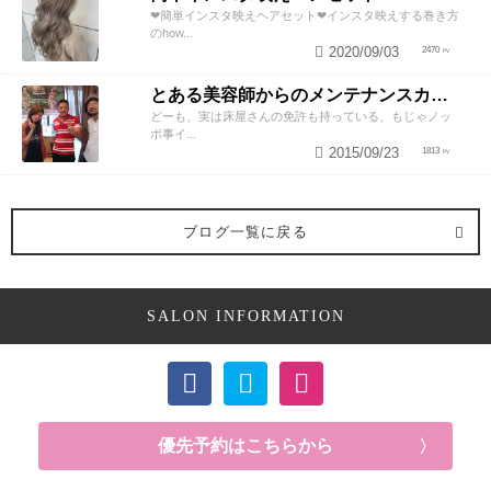
❤︎簡単インスタ映えヘアセット❤︎インスタ映えする巻き方
のhow...
2020/09/03
2470
とある美容師からのメンテナンスカットのススメ
どーも、実は床屋さんの免許も持っている、もじゃノッ
ポ事イ...
2015/09/23
1813
ブログ一覧に戻る
SALON INFORMATION
優先予約はこちらから