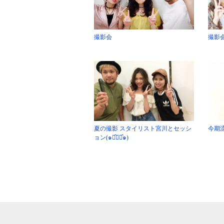
撮影会
撮影
夏の撮影 スタイリスト宮川とセッシ
今期
ョン(๑･̑◡･̑๑)