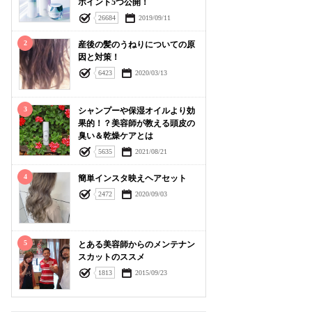
ポイント5つ公開！
26684
2019/09/11
2
産後の髪のうねりについての原
因と対策！
6423
2020/03/13
3
シャンプーや保湿オイルより効
果的！？美容師が教える頭皮の
臭い＆乾燥ケアとは
5635
2021/08/21
4
簡単インスタ映えヘアセット
2472
2020/09/03
5
とある美容師からのメンテナン
スカットのススメ
1813
2015/09/23