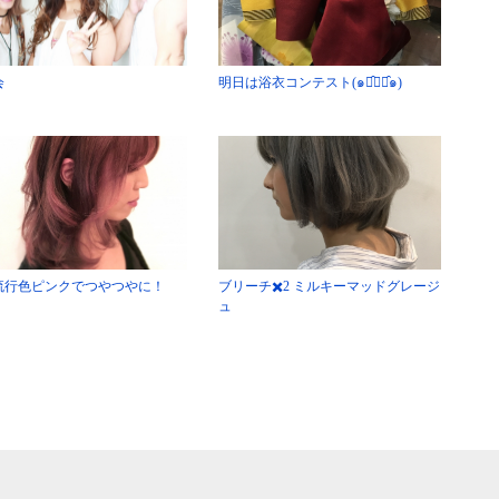
会
明日は浴衣コンテスト(๑･̑◡･̑๑)
流行色ピンクでつやつやに！
ブリーチ✖️2 ミルキーマッドグレージ
ュ