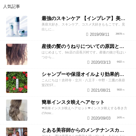
人気記事
最強のスキンケア 【インプレア】美容師がオススメする、神ポイント5つ公開！
美容大好き、スキンケア、コスメ大好きももこです。見
出しに...
2019/09/11
26678
産後の髪のうねりについての原因と対策！
はじめまして、bis店の店長川村です。産後の抜け毛はい
つから...
2020/03/13
6422
シャンプーや保湿オイルより効果的！？美容師が教える頭皮の臭い＆乾燥ケアとは
こんにちは！吉祥寺・立川・八王子・中野・三鷹の美容
室ZEST...
2021/08/21
5633
簡単インスタ映えヘアセット
❤︎簡単インスタ映えヘアセット❤︎インスタ映えする巻き方
のhow...
2020/09/03
2470
とある美容師からのメンテナンスカットのススメ