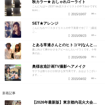
秋カラー★ おしゃれローライト
こんにちは〜 ZEST bis店スタイリストの中下みかです\(
&circ...
2015/10/07
365
SET★アレンジ
こんにちわ〜♡スタイリストの中下美香です(´▽｀)最近
ご...
2015/09/23
325
とある常連さんとのヒトコマ(なんとなくお揃い)
夏に向けて爽やかさをアピールしたいイワミです。十年
来のお...
2015/05/09
352
奥様改造計画TV撮影ヘアメイク
サクラは散りかけが好きな安弓美です。おはようござい
ます。...
2015/04/02
892
新着記事
【2026年最新版】東京都内花火大会まとめ｜浴衣着付け・ヘアセットならZESTへ