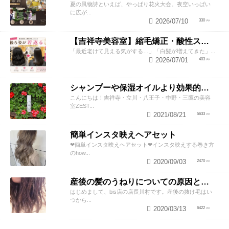
夏の風物詩といえば、やっぱり花火大会。夜空いっぱい
に広が...
2026/07/10
330
【吉祥寺美容室】縮毛矯正・酸性ストレートで若返り！後ろ姿が変わると見た目年齢も変わる？
「最近老けて見える気がする…」「白髪が増えてきた」...
2026/07/01
403
シャンプーや保湿オイルより効果的！？美容師が教える頭皮の臭い＆乾燥ケアとは
こんにちは！吉祥寺・立川・八王子・中野・三鷹の美容
室ZEST...
2021/08/21
5633
簡単インスタ映えヘアセット
❤︎簡単インスタ映えヘアセット❤︎インスタ映えする巻き方
のhow...
2020/09/03
2470
産後の髪のうねりについての原因と対策！
はじめまして、bis店の店長川村です。産後の抜け毛はい
つから...
2020/03/13
6422