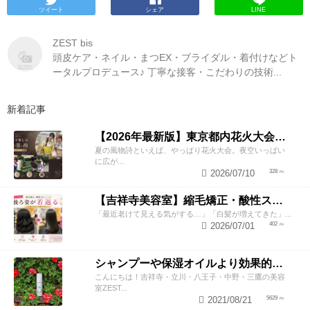
ツイート
シェア
LINE
ZEST bis
頭皮ケア・ネイル・まつEX・ブライダル・着付けなどト
ータルプロデュース♪ 丁寧な接客・こだわりの技術...
新着記事
【2026年最新版】東京都内花火大会まとめ｜浴衣着付け・ヘアセットならZESTへ
夏の風物詩といえば、やっぱり花火大会。夜空いっぱい
に広が...
2026/07/10
328
【吉祥寺美容室】縮毛矯正・酸性ストレートで若返り！後ろ姿が変わると見た目年齢も変わる？
「最近老けて見える気がする…」「白髪が増えてきた」...
2026/07/01
402
シャンプーや保湿オイルより効果的！？美容師が教える頭皮の臭い＆乾燥ケアとは
こんにちは！吉祥寺・立川・八王子・中野・三鷹の美容
室ZEST...
2021/08/21
5629