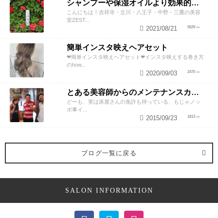
シャンプーや保湿オイルより効果的！？美容師が教える頭皮の臭い＆乾燥ケアとは
こんにちは！吉祥寺・立川・八王子・中野・三鷹の美容
室ZEST...
2021/08/21
5629
簡単インスタ映えヘアセット
❤︎簡単インスタ映えヘアセット❤︎インスタ映えする巻き方
のhow...
2020/09/03
2470
とある美容師からのメンテナンスカットのススメ
どーも、実は床屋さんの免許も持っている、もじゃノッ
ポ事イ...
2015/09/23
1813
ブログ一覧に戻る
SALON INFORMATION