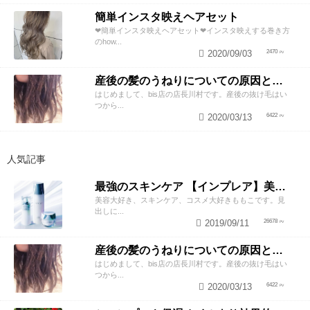
簡単インスタ映えヘアセット
❤︎簡単インスタ映えヘアセット❤︎インスタ映えする巻き方
のhow...
2020/09/03
2470
産後の髪のうねりについての原因と対策！
はじめまして、bis店の店長川村です。産後の抜け毛はい
つから...
2020/03/13
6422
人気記事
最強のスキンケア 【インプレア】美容師がオススメする、神ポイント5つ公開！
美容大好き、スキンケア、コスメ大好きももこです。見
出しに...
2019/09/11
26678
産後の髪のうねりについての原因と対策！
はじめまして、bis店の店長川村です。産後の抜け毛はい
つから...
2020/03/13
6422