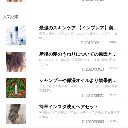
人気記事
最強のスキンケア 【インプレア】美容師がオススメする、神ポイント5つ公開！
美容大好き、スキンケア、コスメ大好きももこです。見
出しに...
2019/09/11
26680
産後の髪のうねりについての原因と対策！
はじめまして、bis店の店長川村です。産後の抜け毛はい
つから...
2020/03/13
6422
シャンプーや保湿オイルより効果的！？美容師が教える頭皮の臭い＆乾燥ケアとは
こんにちは！吉祥寺・立川・八王子・中野・三鷹の美容
室ZEST...
2021/08/21
5634
簡単インスタ映えヘアセット
❤︎簡単インスタ映えヘアセット❤︎インスタ映えする巻き方
のhow...
2020/09/03
2470