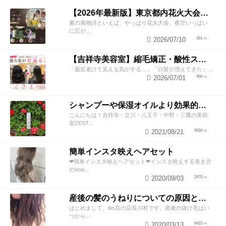
【2026年最新版】東京都内花火大会まとめ｜浴衣着付け・ヘアセットならZESTへ
夏の風物詩といえば、やっぱり花火大会。夜空いっぱい
に広が...
2026/07/10
331
【吉祥寺美容室】縮毛矯正・酸性ストレートで若返り！後ろ姿が変わると見た目年齢も変わる？
「最近老けて見える気がする…」「白髪が増えてきた」...
2026/07/01
404
シャンプーや保湿オイルより効果的！？美容師が教える頭皮の臭い＆乾燥ケアとは
こんにちは！吉祥寺・立川・八王子・中野・三鷹の美容
室ZEST...
2021/08/21
5634
簡単インスタ映えヘアセット
❤︎簡単インスタ映えヘアセット❤︎インスタ映えする巻き方
のhow...
2020/09/03
2470
産後の髪のうねりについての原因と対策！
はじめまして、bis店の店長川村です。産後の抜け毛はい
つから...
2020/03/13
6422