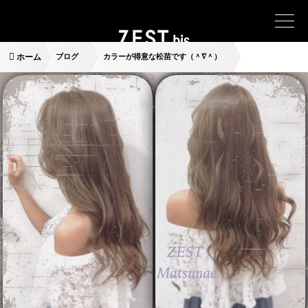
ホーム
ブログ
カラーが得意な松苗です（＾∇＾）