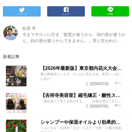
ツイート
シェア
LINE
松苗 学
今までサロンに行き「髪質が違うから、頭の形が違うか
ら、顔の形が違うからできません。」等と言われた...
新着記事
【2026年最新版】東京都内花火大会まとめ｜浴衣着付け・ヘアセットならZESTへ
夏の風物詩といえば、やっぱり花火大会。夜空いっぱい
に広が...
2026/07/10
327
【吉祥寺美容室】縮毛矯正・酸性ストレートで若返り！後ろ姿が変わると見た目年齢も変わる？
「最近老けて見える気がする…」「白髪が増えてきた」...
2026/07/01
402
シャンプーや保湿オイルより効果的！？美容師が教える頭皮の臭い＆乾燥ケアとは
こんにちは！吉祥寺・立川・八王子・中野・三鷹の美容