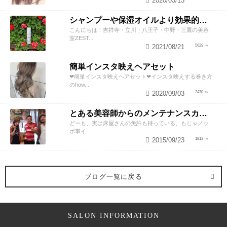
2020/03/13
シャンプーや保湿オイルより効果的！？美容師が教える頭皮の臭い＆乾燥ケアとは
こんにちは！吉祥寺・立川・八王子・中野・三鷹の美容
室ZEST...
2021/08/21
5629
簡単インスタ映えヘアセット
❤︎簡単インスタ映えヘアセット❤︎インスタ映えする巻き方
のhow...
2020/09/03
2470
とある美容師からのメンテナンスカットのススメ
どーも、実は床屋さんの免許も持っている、もじゃノッ
ポ事イ...
2015/09/23
1813
ブログ一覧に戻る
SALON INFORMATION