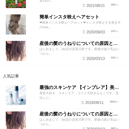
室ZEST...
2021/08/21
5629
簡単インスタ映えヘアセット
❤︎簡単インスタ映えヘアセット❤︎インスタ映えする巻き方
のhow...
2020/09/03
2470
産後の髪のうねりについての原因と対策！
はじめまして、bis店の店長川村です。産後の抜け毛はい
つから...
2020/03/13
6422
人気記事
最強のスキンケア 【インプレア】美容師がオススメする、神ポイント5つ公開！
美容大好き、スキンケア、コスメ大好きももこです。見
出しに...
2019/09/11
26678
産後の髪のうねりについての原因と対策！
はじめまして、bis店の店長川村です。産後の抜け毛はい
つから...
6422