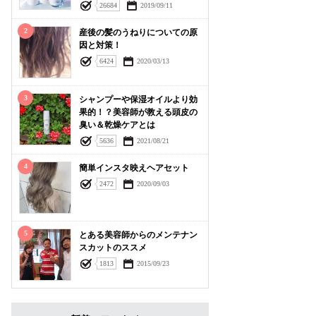
26684
2019/09/11
2
産後の髪のうねりについての原
因と対策！
6424
2020/03/13
3
シャンプーや保湿オイルより効
果的！？美容師が教える頭皮の
臭い＆乾燥ケアとは
5636
2021/08/21
4
簡単インスタ映えヘアセット
2472
2020/09/03
5
とある美容師からのメンテナン
スカットのススメ
1813
2015/09/23