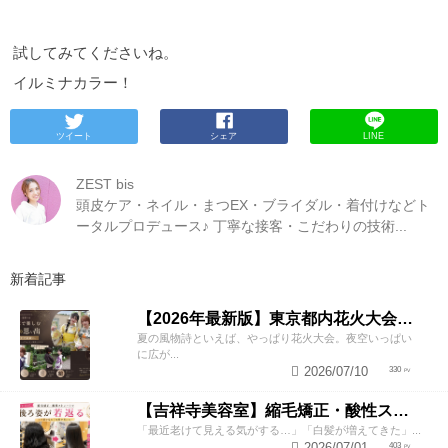
試してみてくださいね。
イルミナカラー！
ツイート
シェア
LINE
ZEST bis
頭皮ケア・ネイル・まつEX・ブライダル・着付けなどト
ータルプロデュース♪ 丁寧な接客・こだわりの技術...
新着記事
【2026年最新版】東京都内花火大会まとめ｜浴衣着付け・ヘアセットならZESTへ
夏の風物詩といえば、やっぱり花火大会。夜空いっぱい
に広が...
2026/07/10
330
【吉祥寺美容室】縮毛矯正・酸性ストレートで若返り！後ろ姿が変わると見た目年齢も変わる？
「最近老けて見える気がする…」「白髪が増えてきた」...
2026/07/01
403