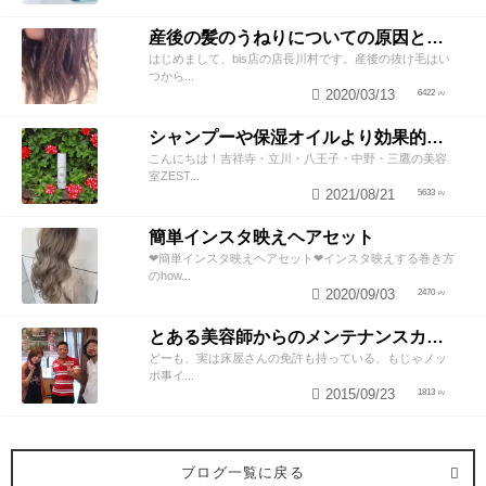
産後の髪のうねりについての原因と対策！
はじめまして、bis店の店長川村です。産後の抜け毛はい
つから...
2020/03/13
6422
シャンプーや保湿オイルより効果的！？美容師が教える頭皮の臭い＆乾燥ケアとは
こんにちは！吉祥寺・立川・八王子・中野・三鷹の美容
室ZEST...
2021/08/21
5633
簡単インスタ映えヘアセット
❤︎簡単インスタ映えヘアセット❤︎インスタ映えする巻き方
のhow...
2020/09/03
2470
とある美容師からのメンテナンスカットのススメ
どーも、実は床屋さんの免許も持っている、もじゃノッ
ポ事イ...
2015/09/23
1813
ブログ一覧に戻る