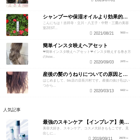
シャンプーや保湿オイルより効果的！？美容師が教える頭皮の臭い＆乾燥ケアとは
こんにちは！吉祥寺・立川・八王子・中野・三鷹の美容
室ZEST...
2021/08/21
5633
簡単インスタ映えヘアセット
❤︎簡単インスタ映えヘアセット❤︎インスタ映えする巻き方
のhow...
2020/09/03
2470
産後の髪のうねりについての原因と対策！
はじめまして、bis店の店長川村です。産後の抜け毛はい
つから...
2020/03/13
6422
人気記事
最強のスキンケア 【インプレア】美容師がオススメする、神ポイント5つ公開！
美容大好き、スキンケア、コスメ大好きももこです。見
出しに...
2019/09/11
26678