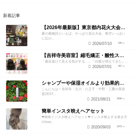
新着記事
【2026年最新版】東京都内花火大会まとめ｜浴衣着付け・ヘアセットならZESTへ
夏の風物詩といえば、やっぱり花火大会。夜空いっぱい
に広が...
2026/07/10
335
【吉祥寺美容室】縮毛矯正・酸性ストレートで若返り！後ろ姿が変わると見た目年齢も変わる？
「最近老けて見える気がする…」「白髪が増えてきた」...
2026/07/01
407
シャンプーや保湿オイルより効果的！？美容師が教える頭皮の臭い＆乾燥ケアとは
こんにちは！吉祥寺・立川・八王子・中野・三鷹の美容
室ZEST...
2021/08/21
5636
簡単インスタ映えヘアセット
❤︎簡単インスタ映えヘアセット❤︎インスタ映えする巻き方
のhow...
2020/09/03
2472