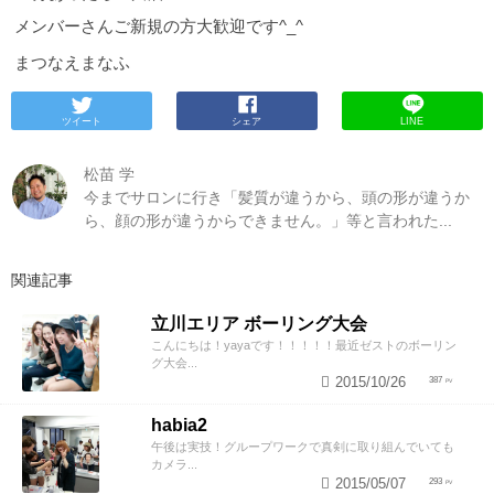
メンバーさんご新規の方大歓迎です^_^
まつなえまなふ
ツイート
シェア
LINE
松苗 学
今までサロンに行き「髪質が違うから、頭の形が違うか
ら、顔の形が違うからできません。」等と言われた...
関連記事
立川エリア ボーリング大会
こんにちは！yayaです！！！！！最近ゼストのボーリン
グ大会...
2015/10/26
387
habia2
午後は実技！グループワークで真剣に取り組んでいても
カメラ...
2015/05/07
293