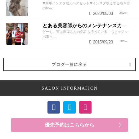
❤︎簡単インスタ映えヘアセット❤︎インスタ映えする巻き方
のhow...
2020/09/03
2472
とある美容師からのメンテナンスカットのススメ
どーも、実は床屋さんの免許も持っている、もじゃノッ
ポ事イ...
2015/09/23
1813
ブログ一覧に戻る
SALON INFORMATION
優先予約はこちらから