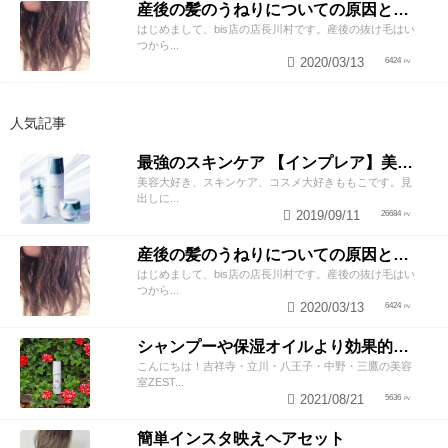
産後の髪のうねりについての原因と対策！
はじめまして、bis店の店長川村です。産後の抜け毛はい
つから...
2020/03/13
6424
人気記事
最強のスキンケア 【インプレア】美容師がオススメする、神ポイント5つ公開！
美容大好き、スキンケア、コスメ大好きももこです。見
出しに...
2019/09/11
26684
産後の髪のうねりについての原因と対策！
はじめまして、bis店の店長川村です。産後の抜け毛はい
つから...
2020/03/13
6424
シャンプーや保湿オイルより効果的！？美容師が教える頭皮の臭い＆乾燥ケアとは
こんにちは！吉祥寺・立川・八王子・中野・三鷹の美容
室ZEST...
2021/08/21
5636
簡単インスタ映えヘアセット