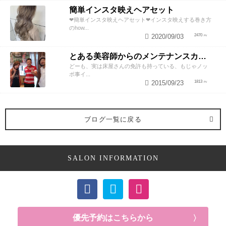
簡単インスタ映えヘアセット
❤︎簡単インスタ映えヘアセット❤︎インスタ映えする巻き方
のhow...
2020/09/03
2470
とある美容師からのメンテナンスカットのススメ
どーも、実は床屋さんの免許も持っている、もじゃノッ
ポ事イ...
2015/09/23
1813
ブログ一覧に戻る
SALON INFORMATION
優先予約はこちらから