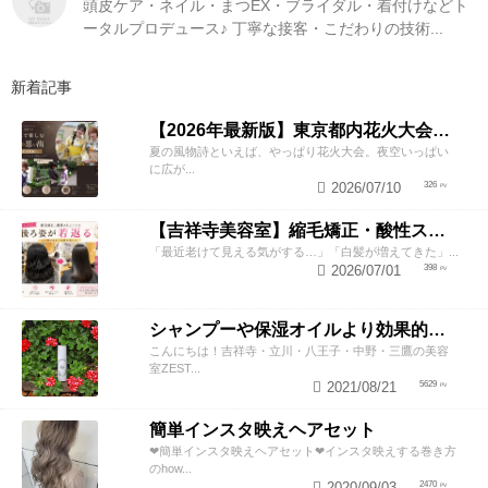
頭皮ケア・ネイル・まつEX・ブライダル・着付けなどト
ータルプロデュース♪ 丁寧な接客・こだわりの技術...
新着記事
【2026年最新版】東京都内花火大会まとめ｜浴衣着付け・ヘアセットならZESTへ
夏の風物詩といえば、やっぱり花火大会。夜空いっぱい
に広が...
2026/07/10
326
【吉祥寺美容室】縮毛矯正・酸性ストレートで若返り！後ろ姿が変わると見た目年齢も変わる？
「最近老けて見える気がする…」「白髪が増えてきた」...
2026/07/01
398
シャンプーや保湿オイルより効果的！？美容師が教える頭皮の臭い＆乾燥ケアとは
こんにちは！吉祥寺・立川・八王子・中野・三鷹の美容
室ZEST...
2021/08/21
5629
簡単インスタ映えヘアセット
❤︎簡単インスタ映えヘアセット❤︎インスタ映えする巻き方
のhow...
2020/09/03
2470