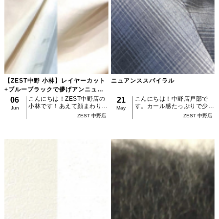
【ZEST中野 小林】レイヤーカット
ニュアンススパイラル
+ブルーブラックで儚げアンニュイ
な雰囲気に
こんにちは！ZEST中野店の
こんにちは！中野店戸部で
06
21
小林です！あえて顔まわりだ
す。カール感たっぷりで少し
Jun
May
けのザクザクレイヤーカット
無造作感のあるスパイラルパ
ZEST 中野店
ZEST 中野店
が大人気！後ろまでレイヤー
ーマ、雰囲気が出ていい感じ
が入っていないので普段のス
になります！あまりパサつき
タイリングや、ヘアアレンジ
たくない方やカール感の欲し
の際もあまり影響しませ...
い方オススメです！！