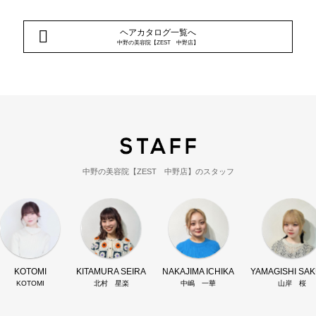
ヘアカタログ一覧へ
中野の美容院【ZEST 中野店】
中野の美容院【ZEST 中野店】のスタッフ
KOTOMI
KITAMURA SEIRA
NAKAJIMA ICHIKA
YAMAGISHI SA
KOTOMI
北村 星楽
中嶋 一華
山岸 桜