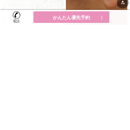
▲
top
かんたん優先予約
かんたん優先予約
電話
電話
ホーム
ホーム