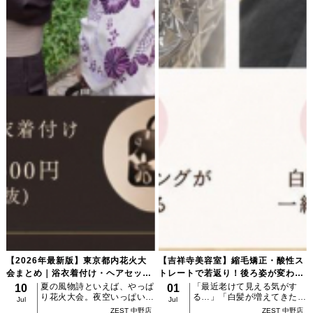
【2026年最新版】東京都内花火大
【吉祥寺美容室】縮毛矯正・酸性ス
会まとめ｜浴衣着付け・ヘアセット
トレートで若返り！後ろ姿が変わる
ならZESTへ
と見た目年齢も変わる？
夏の風物詩といえば、やっぱ
「最近老けて見える気がす
10
01
り花火大会。夜空いっぱいに
る…」「白髪が増えてきた」
Jul
Jul
広がる大輪の花火を眺めなが
「髪のうねりや広がりが気に
ZEST 中野店
ZEST 中野店