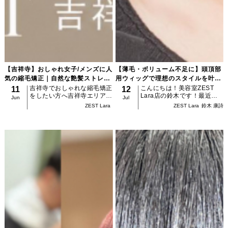
【吉祥寺】おしゃれ女子/メンズに人
【薄毛・ボリューム不足に】頭頂部
気の縮毛矯正｜自然な艶髪ストレー
用ウィッグで理想のスタイルを叶え
ト｜ZEST吉祥寺
ませんか？
吉祥寺でおしゃれな縮毛矯正
こんにちは！美容室ZEST
11
12
をしたい方へ吉祥寺エリアで
Lara店の鈴木です！最近、
Jun
Jul
は、ナチュラルだけど垢抜け
ご来店いただくお客様から
ZEST Lara
ZEST Lara
鈴木 康詩
るヘアスタイルが人気。その
「年齢とともにトップがペタ
ため・不自然な縮毛矯正・硬
ンコになってきた」「分け目
く見えるストレートは避けた
やつむじ周りが薄く見える」
いという方が多くいま...
「白髪の伸びが早くてすぐ気
に...