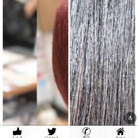
▲
top
イイネ
イイネ
ツイート
ツイート
電話
電話
ホーム
ホーム