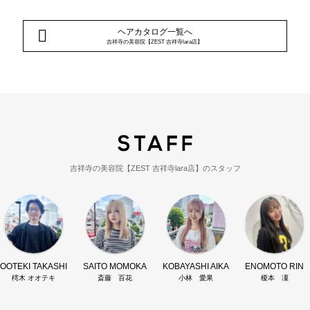
ヘアカタログ一覧へ
吉祥寺の美容院【ZEST 吉祥寺lara店】
吉祥寺の美容院【ZEST 吉祥寺lara店】のスタッフ
OOTEKI TAKASHI
SAITO MOMOKA
KOBAYASHI AIKA
ENOMOTO RIN
樗木 オオテキ
斎藤 百花
小林 愛果
榎本 凜