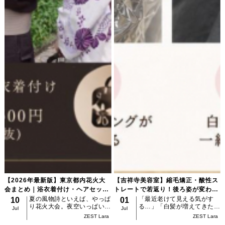
【2026年最新版】東京都内花火大
【吉祥寺美容室】縮毛矯正・酸性ス
会まとめ｜浴衣着付け・ヘアセット
トレートで若返り！後ろ姿が変わる
ならZESTへ
と見た目年齢も変わる？
夏の風物詩といえば、やっぱ
「最近老けて見える気がす
10
01
り花火大会。夜空いっぱいに
る…」「白髪が増えてきた」
Jul
Jul
広がる大輪の花火を眺めなが
「髪のうねりや広がりが気に
ZEST Lara
ZEST Lara
ら過ごす時間は、夏ならでは
なる」「昔より髪にツヤがな