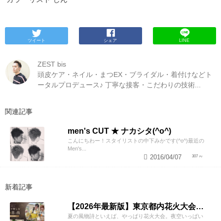
ツイート
シェア
LINE
ZEST bis
頭皮ケア・ネイル・まつEX・ブライダル・着付けなどト
ータルプロデュース♪ 丁寧な接客・こだわりの技術...
関連記事
men's CUT ★ ナカシタ(^o^)
こんにちわー！スタイリストの中下みかです(^o^)最近の
Men's...
2016/04/07
307
新着記事
【2026年最新版】東京都内花火大会まとめ｜浴衣着付け・ヘアセットならZESTへ
夏の風物詩といえば、やっぱり花火大会。夜空いっぱい