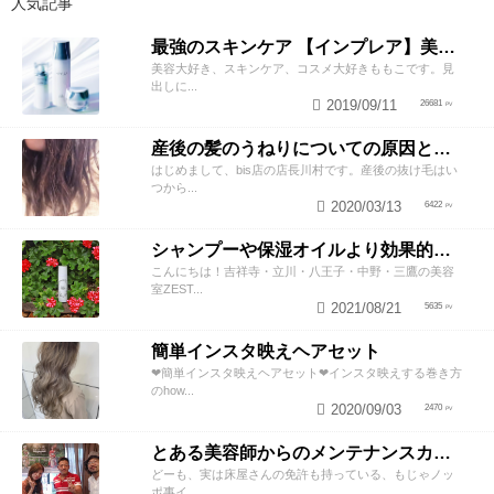
人気記事
最強のスキンケア 【インプレア】美容師がオススメする、神ポイント5つ公開！
美容大好き、スキンケア、コスメ大好きももこです。見
出しに...
2019/09/11
26681
産後の髪のうねりについての原因と対策！
はじめまして、bis店の店長川村です。産後の抜け毛はい
つから...
2020/03/13
6422
シャンプーや保湿オイルより効果的！？美容師が教える頭皮の臭い＆乾燥ケアとは
こんにちは！吉祥寺・立川・八王子・中野・三鷹の美容
室ZEST...
2021/08/21
5635
簡単インスタ映えヘアセット
❤︎簡単インスタ映えヘアセット❤︎インスタ映えする巻き方
のhow...
2020/09/03
2470
とある美容師からのメンテナンスカットのススメ
どーも、実は床屋さんの免許も持っている、もじゃノッ
ポ事イ...