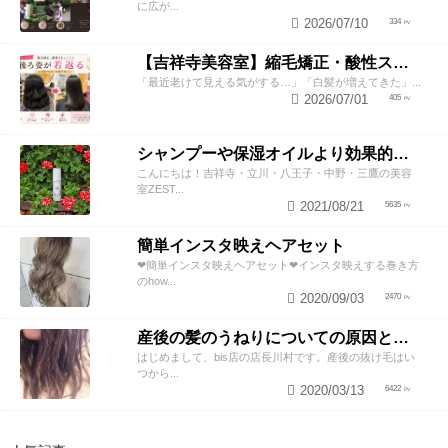
に広が...
2026/07/10
334
【吉祥寺美容室】縮毛矯正・酸性ストレートで若返り！後ろ姿が変わると見た目年齢も変わる？
「最近老けて見える気がする…」「白髪が増えてきた」...
2026/07/01
405
シャンプーや保湿オイルより効果的！？美容師が教える頭皮の臭い＆乾燥ケアとは
こんにちは！吉祥寺・立川・八王子・中野・三鷹の美容
室ZEST...
2021/08/21
5635
簡単インスタ映えヘアセット
❤︎簡単インスタ映えヘアセット❤︎インスタ映えする巻き方
のhow...
2020/09/03
2470
産後の髪のうねりについての原因と対策！
はじめまして、bis店の店長川村です。産後の抜け毛はい
つから...
2020/03/13
6422