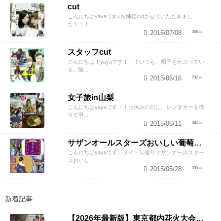
cut
こんにちはyayaです♪お姉様cutさせていただきまし
た！！！！...
2015/07/08
366
スタッフcut
こんにちは！yayaです！！！いつも、帽子をかぶってい
る、隆...
2015/06/16
292
女子旅in山梨
こんにちはyayaです！！お休みの日に、レンタカーを借
りて甲...
2015/06/11
382
サザンオールスターズおいしい葡萄の旅
こんにちはyayaです♡タイトル通りサザンオールスター
ズおいし...
2015/05/28
390
新着記事
【2026年最新版】東京都内花火大会まとめ｜浴衣着付け・ヘアセットならZESTへ