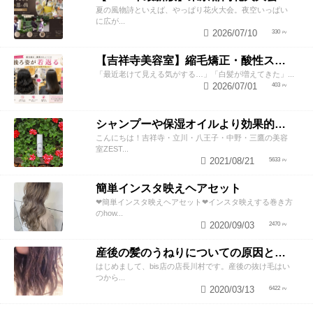
夏の風物詩といえば、やっぱり花火大会。夜空いっぱい
に広が...
2026/07/10
330
【吉祥寺美容室】縮毛矯正・酸性ストレートで若返り！後ろ姿が変わると見た目年齢も変わる？
「最近老けて見える気がする…」「白髪が増えてきた」...
2026/07/01
403
シャンプーや保湿オイルより効果的！？美容師が教える頭皮の臭い＆乾燥ケアとは
こんにちは！吉祥寺・立川・八王子・中野・三鷹の美容
室ZEST...
2021/08/21
5633
簡単インスタ映えヘアセット
❤︎簡単インスタ映えヘアセット❤︎インスタ映えする巻き方
のhow...
2020/09/03
2470
産後の髪のうねりについての原因と対策！
はじめまして、bis店の店長川村です。産後の抜け毛はい
つから...
2020/03/13
6422