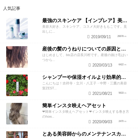
人気記事
最強のスキンケア 【インプレア】美容師がオススメする、神ポイント5つ公開！
美容大好き、スキンケア、コスメ大好きももこです。見
出しに...
2019/09/11
26678
産後の髪のうねりについての原因と対策！
はじめまして、bis店の店長川村です。産後の抜け毛はい
つから...
2020/03/13
6422
シャンプーや保湿オイルより効果的！？美容師が教える頭皮の臭い＆乾燥ケアとは
こんにちは！吉祥寺・立川・八王子・中野・三鷹の美容
室ZEST...
2021/08/21
5633
簡単インスタ映えヘアセット
❤︎簡単インスタ映えヘアセット❤︎インスタ映えする巻き方
のhow...
2020/09/03
2470
とある美容師からのメンテナンスカットのススメ