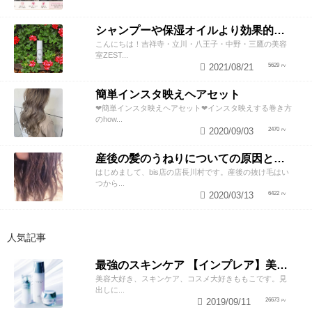
シャンプーや保湿オイルより効果的！？美容師が教える頭皮の臭い＆乾燥ケアとは
こんにちは！吉祥寺・立川・八王子・中野・三鷹の美容
室ZEST...
2021/08/21
5629
簡単インスタ映えヘアセット
❤︎簡単インスタ映えヘアセット❤︎インスタ映えする巻き方
のhow...
2020/09/03
2470
産後の髪のうねりについての原因と対策！
はじめまして、bis店の店長川村です。産後の抜け毛はい
つから...
2020/03/13
6422
人気記事
最強のスキンケア 【インプレア】美容師がオススメする、神ポイント5つ公開！
美容大好き、スキンケア、コスメ大好きももこです。見
出しに...
2019/09/11
26673