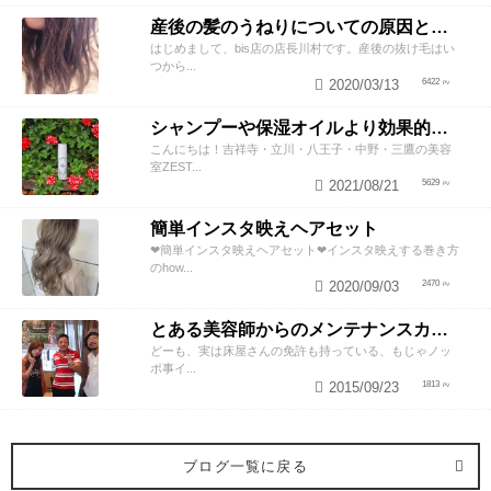
産後の髪のうねりについての原因と対策！
はじめまして、bis店の店長川村です。産後の抜け毛はい
つから...
2020/03/13
6422
シャンプーや保湿オイルより効果的！？美容師が教える頭皮の臭い＆乾燥ケアとは
こんにちは！吉祥寺・立川・八王子・中野・三鷹の美容
室ZEST...
2021/08/21
5629
簡単インスタ映えヘアセット
❤︎簡単インスタ映えヘアセット❤︎インスタ映えする巻き方
のhow...
2020/09/03
2470
とある美容師からのメンテナンスカットのススメ
どーも、実は床屋さんの免許も持っている、もじゃノッ
ポ事イ...
2015/09/23
1813
ブログ一覧に戻る