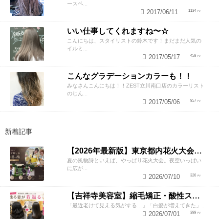
ースペ...
2017/06/11
1134
いい仕事してくれますね〜☆
こんにちは、スタイリストの鈴木です！まだまだ人気の
イルミ...
2017/05/17
458
こんなグラデーションカラーも！！
みなさんこんにちは！！ZEST立川南口店のカラーリスト
のじん...
2017/05/06
957
新着記事
【2026年最新版】東京都内花火大会まとめ｜浴衣着付け・ヘアセットならZESTへ
夏の風物詩といえば、やっぱり花火大会。夜空いっぱい
に広が...
2026/07/10
326
【吉祥寺美容室】縮毛矯正・酸性ストレートで若返り！後ろ姿が変わると見た目年齢も変わる？
「最近老けて見える気がする…」「白髪が増えてきた」...
2026/07/01
399