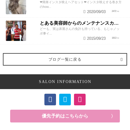
❤︎簡単インスタ映えヘアセット❤︎インスタ映えする巻き方
のhow...
2020/09/03
2472
とある美容師からのメンテナンスカットのススメ
どーも、実は床屋さんの免許も持っている、もじゃノッ
ポ事イ...
2015/09/23
1813
ブログ一覧に戻る
SALON INFORMATION
優先予約はこちらから