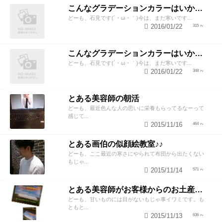
こんなグラデーションカラーはいかがですか?
どーも、石見です(´・ω・｀)今は、まだ寒いです...
2016/01/22
315
こんなグラデーションカラーはいかがですか?
どーも、石見です(´・ω・｀)今は、まだ寒いです...
2016/01/22
348
とある美容師の朝活
どーも、最近色んな人の思いに栄養もらってるなーって
感じて...
2015/11/16
464
とある画伯の似顔絵教室♪♪
どーも、ここ最近の寒さにやられて布団から出たくない
もじゃ...
2015/11/14
571
とある美容師がお客様からのお土産で遊んでみた笑
どーも、甘いものには目がないもじゃ事イワミです。も
ともと...
2015/11/13
636