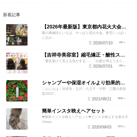
新着記事
【2026年最新版】東京都内花火大会まとめ｜浴衣着付け・ヘアセットならZESTへ
夏の風物詩といえば、やっぱり花火大会。夜空いっぱい
に広が...
2026/07/10
336
【吉祥寺美容室】縮毛矯正・酸性ストレートで若返り！後ろ姿が変わると見た目年齢も変わる？
「最近老けて見える気がする…」「白髪が増えてきた」...
2026/07/01
408
シャンプーや保湿オイルより効果的！？美容師が教える頭皮の臭い＆乾燥ケアとは
こんにちは！吉祥寺・立川・八王子・中野・三鷹の美容
室ZEST...
2021/08/21
5636
簡単インスタ映えヘアセット
❤︎簡単インスタ映えヘアセット❤︎インスタ映えする巻き方
のhow...
2020/09/03
2472