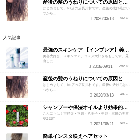
産後の髪のうねりについての原因と対策！
はじめまして、bis店の店長川村です。産後の抜け毛はい
つから...
2020/03/13
6424
人気記事
最強のスキンケア 【インプレア】美容師がオススメする、神ポイント5つ公開！
美容大好き、スキンケア、コスメ大好きももこです。見
出しに...
2019/09/11
26684
産後の髪のうねりについての原因と対策！
はじめまして、bis店の店長川村です。産後の抜け毛はい
つから...
2020/03/13
6424
シャンプーや保湿オイルより効果的！？美容師が教える頭皮の臭い＆乾燥ケアとは
こんにちは！吉祥寺・立川・八王子・中野・三鷹の美容
室ZEST...
2021/08/21
5636
簡単インスタ映えヘアセット