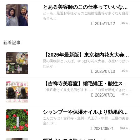
とある美容師のこの仕事っていいなぁって話
どーも、最近お客様からのご結婚報告等が多くなり自分
もそん...
2015/11/12
341
新着記事
【2026年最新版】東京都内花火大会まとめ｜浴衣着付け・ヘアセットならZESTへ
夏の風物詩といえば、やっぱり花火大会。夜空いっぱい
に広が...
2026/07/10
342
【吉祥寺美容室】縮毛矯正・酸性ストレートで若返り！後ろ姿が変わると見た目年齢も変わる？
「最近老けて見える気がする…」「白髪が増えてきた」...
2026/07/01
411
シャンプーや保湿オイルより効果的！？美容師が教える頭皮の臭い＆乾燥ケアとは
こんにちは！吉祥寺・立川・八王子・中野・三鷹の美容
室ZEST...
2021/08/21
5636