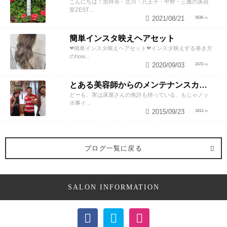
こんにちは！吉祥寺・立川・八王子・中野・三鷹の美容
室ZEST...
2021/08/21
5636
簡単インスタ映えヘアセット
❤︎簡単インスタ映えヘアセット❤︎インスタ映えする巻き方
のhow...
2020/09/03
2473
とある美容師からのメンテナンスカットのススメ
どーも、実は床屋さんの免許も持っている、もじゃノッ
ポ事イ...
2015/09/23
1813
ブログ一覧に戻る
SALON INFORMATION