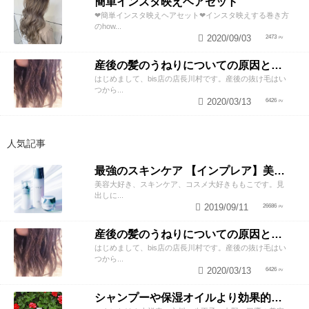
簡単インスタ映えヘアセット
❤︎簡単インスタ映えヘアセット❤︎インスタ映えする巻き方
のhow...
2020/09/03
2473
産後の髪のうねりについての原因と対策！
はじめまして、bis店の店長川村です。産後の抜け毛はい
つから...
2020/03/13
6426
人気記事
最強のスキンケア 【インプレア】美容師がオススメする、神ポイント5つ公開！
美容大好き、スキンケア、コスメ大好きももこです。見
出しに...
2019/09/11
26686
産後の髪のうねりについての原因と対策！
はじめまして、bis店の店長川村です。産後の抜け毛はい
つから...
2020/03/13
6426
シャンプーや保湿オイルより効果的！？美容師が教える頭皮の臭い＆乾燥ケアとは