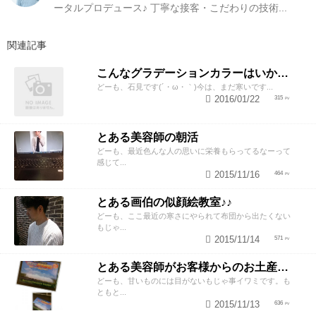
ータルプロデュース♪ 丁寧な接客・こだわりの技術...
関連記事
こんなグラデーションカラーはいかがですか?
どーも、石見です(´・ω・｀)今は、まだ寒いです...
2016/01/22
315
とある美容師の朝活
どーも、最近色んな人の思いに栄養もらってるなーって
感じて...
2015/11/16
464
とある画伯の似顔絵教室♪♪
どーも、ここ最近の寒さにやられて布団から出たくない
もじゃ...
2015/11/14
571
とある美容師がお客様からのお土産で遊んでみた笑
どーも、甘いものには目がないもじゃ事イワミです。も
ともと...
2015/11/13
636