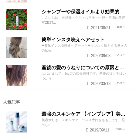
シャンプーや保湿オイルより効果的！？美容師が教える頭皮の臭い＆乾燥ケアとは
こんにちは！吉祥寺・立川・八王子・中野・三鷹の美容
室ZEST...
2021/08/21
5635
簡単インスタ映えヘアセット
❤︎簡単インスタ映えヘアセット❤︎インスタ映えする巻き方
のhow...
2020/09/03
2471
産後の髪のうねりについての原因と対策！
はじめまして、bis店の店長川村です。産後の抜け毛はい
つから...
2020/03/13
6423
人気記事
最強のスキンケア 【インプレア】美容師がオススメする、神ポイント5つ公開！
美容大好き、スキンケア、コスメ大好きももこです。見
出しに...
2019/09/11
26681