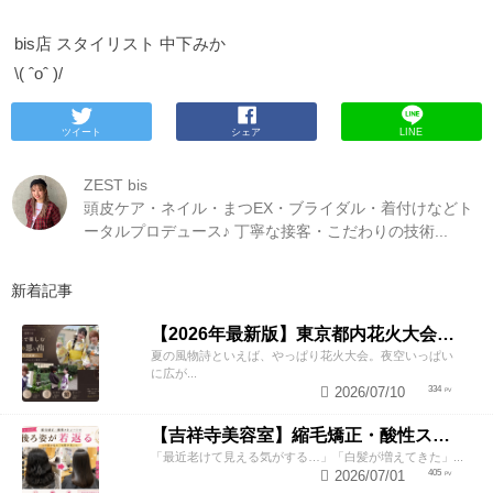
bis店 スタイリスト 中下みか
\( ˆoˆ )/
ツイート
シェア
LINE
ZEST bis
頭皮ケア・ネイル・まつEX・ブライダル・着付けなどト
ータルプロデュース♪ 丁寧な接客・こだわりの技術...
新着記事
【2026年最新版】東京都内花火大会まとめ｜浴衣着付け・ヘアセットならZESTへ
夏の風物詩といえば、やっぱり花火大会。夜空いっぱい
に広が...
2026/07/10
334
【吉祥寺美容室】縮毛矯正・酸性ストレートで若返り！後ろ姿が変わると見た目年齢も変わる？
「最近老けて見える気がする…」「白髪が増えてきた」...
2026/07/01
405