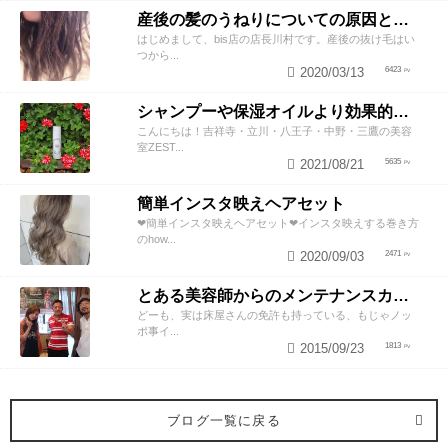
産後の髪のうねりについての原因と対策！
はじめまして、bis店の店長川村です。産後の抜け毛はい
つから...
2020/03/13
6423
シャンプーや保湿オイルより効果的！？美容師が教える頭皮の臭い＆乾燥ケアとは
こんにちは！吉祥寺・立川・八王子・中野・三鷹の美容
室ZEST...
2021/08/21
5635
簡単インスタ映えヘアセット
❤︎簡単インスタ映えヘアセット❤︎インスタ映えする巻き方
のhow...
2020/09/03
2471
とある美容師からのメンテナンスカットのススメ
どーも、実は床屋さんの免許も持っている、もじゃノッ
ポ事イ...
2015/09/23
1813
ブログ一覧に戻る