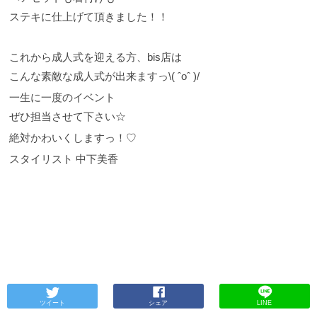
ステキに仕上げて頂きました！！
これから成人式を迎える方、bis店は
こんな素敵な成人式が出来ますっ\( ˆoˆ )/
一生に一度のイベント
ぜひ担当させて下さい☆
絶対かわいくしますっ！♡
スタイリスト 中下美香
ツイート
シェア
LINE