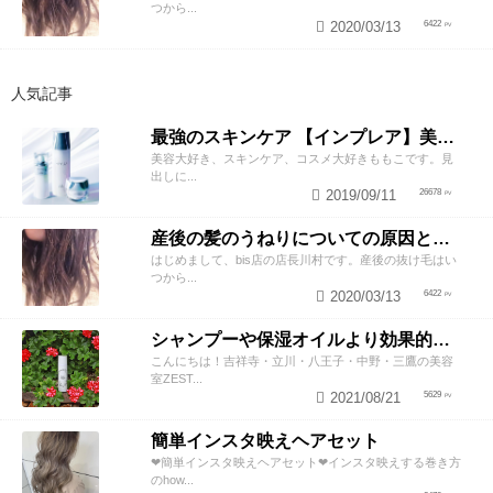
つから...
2020/03/13
6422
人気記事
最強のスキンケア 【インプレア】美容師がオススメする、神ポイント5つ公開！
美容大好き、スキンケア、コスメ大好きももこです。見
出しに...
2019/09/11
26678
産後の髪のうねりについての原因と対策！
はじめまして、bis店の店長川村です。産後の抜け毛はい
つから...
2020/03/13
6422
シャンプーや保湿オイルより効果的！？美容師が教える頭皮の臭い＆乾燥ケアとは
こんにちは！吉祥寺・立川・八王子・中野・三鷹の美容
室ZEST...
2021/08/21
5629
簡単インスタ映えヘアセット
❤︎簡単インスタ映えヘアセット❤︎インスタ映えする巻き方
のhow...