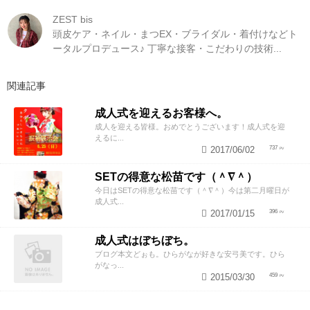
ZEST bis
頭皮ケア・ネイル・まつEX・ブライダル・着付けなどト
ータルプロデュース♪ 丁寧な接客・こだわりの技術...
関連記事
成人式を迎えるお客様へ。
成人を迎える皆様。おめでとうございます！成人式を迎
えるに...
2017/06/02
737
SETの得意な松苗です（＾∇＾）
今日はSETの得意な松苗です（＾∇＾）今は第二月曜日が
成人式...
2017/01/15
396
成人式はぼちぼち。
ブログ本文どぉも。ひらがなが好きな安弓美です。ひら
がなっ...
2015/03/30
459