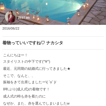
ZEST bis
2016/06/22
着物っていいですね♡ ナカシタ
こんにちはー！
スタイリストの中下です(^∀^)
最近、元同期の結婚式に行ってきました★
そこで、なんと、、
振袖をきて出席しましたー\( ˆoˆ )/
8年ぶり(成人式)の着物です！
成人式の時も赤を着たのに
なぜか、また、赤を選んでしまいましたw