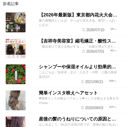
新着記事
【2026年最新版】東京都内花火大会まとめ｜浴衣着付け・ヘアセットならZESTへ
夏の風物詩といえば、やっぱり花火大会。夜空いっぱい
に広が...
2026/07/10
329
【吉祥寺美容室】縮毛矯正・酸性ストレートで若返り！後ろ姿が変わると見た目年齢も変わる？
「最近老けて見える気がする…」「白髪が増えてきた」...
2026/07/01
403
シャンプーや保湿オイルより効果的！？美容師が教える頭皮の臭い＆乾燥ケアとは
こんにちは！吉祥寺・立川・八王子・中野・三鷹の美容
室ZEST...
2021/08/21
5629
簡単インスタ映えヘアセット
❤︎簡単インスタ映えヘアセット❤︎インスタ映えする巻き方
のhow...
2020/09/03
2470
産後の髪のうねりについての原因と対策！
はじめまして、bis店の店長川村です。産後の抜け毛はい