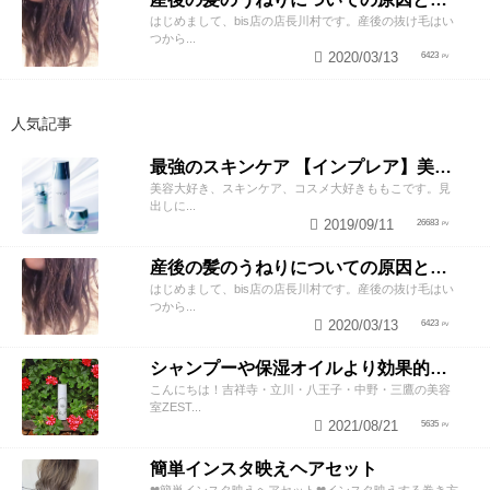
はじめまして、bis店の店長川村です。産後の抜け毛はい
つから...
2020/03/13
6423
人気記事
最強のスキンケア 【インプレア】美容師がオススメする、神ポイント5つ公開！
美容大好き、スキンケア、コスメ大好きももこです。見
出しに...
2019/09/11
26683
産後の髪のうねりについての原因と対策！
はじめまして、bis店の店長川村です。産後の抜け毛はい
つから...
2020/03/13
6423
シャンプーや保湿オイルより効果的！？美容師が教える頭皮の臭い＆乾燥ケアとは
こんにちは！吉祥寺・立川・八王子・中野・三鷹の美容
室ZEST...
2021/08/21
5635
簡単インスタ映えヘアセット