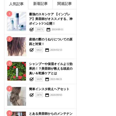
新着記事
関連記事
人気記事
1
最強のスキンケア 【インプレ
ア】美容師がオススメする、神
ポイント5つ公開！
26673
2019/09/11
2
産後の髪のうねりについての原
因と対策！
6422
2020/03/13
3
シャンプーや保湿オイルより効
果的！？美容師が教える頭皮の
臭い＆乾燥ケアとは
5629
2021/08/21
4
簡単インスタ映えヘアセット
2470
2020/09/03
5
とある美容師からのメンテナン