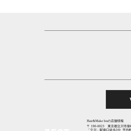
Hair&Make bisの店舗情報
〒
190-0023
東京都
立川市
柴
「立川」駅南口徒歩3分
平均料金