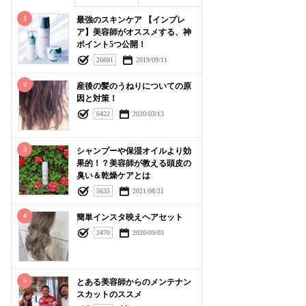
1
最強のスキンケア 【インプレ
ア】美容師がオススメする、神
ポイント5つ公開！
26681
2019/09/11
2
産後の髪のうねりについての原
因と対策！
6422
2020/03/13
3
シャンプーや保湿オイルより効
果的！？美容師が教える頭皮の
臭い＆乾燥ケアとは
5635
2021/08/21
4
簡単インスタ映えヘアセット
2470
2020/09/03
5
とある美容師からのメンテナン
スカットのススメ