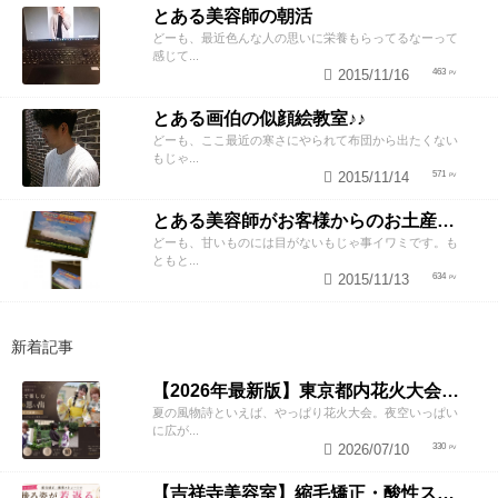
とある美容師の朝活
どーも、最近色んな人の思いに栄養もらってるなーって
感じて...
2015/11/16
463
とある画伯の似顔絵教室♪♪
どーも、ここ最近の寒さにやられて布団から出たくない
もじゃ...
2015/11/14
571
とある美容師がお客様からのお土産で遊んでみた笑
どーも、甘いものには目がないもじゃ事イワミです。も
ともと...
2015/11/13
634
新着記事
【2026年最新版】東京都内花火大会まとめ｜浴衣着付け・ヘアセットならZESTへ
夏の風物詩といえば、やっぱり花火大会。夜空いっぱい
に広が...
2026/07/10
330
【吉祥寺美容室】縮毛矯正・酸性ストレートで若返り！後ろ姿が変わると見た目年齢も変わる？