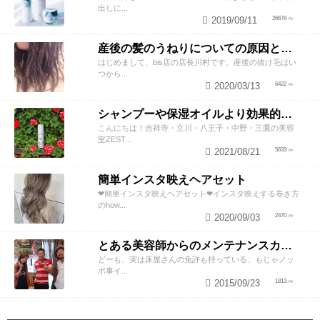
出しに...
2019/09/11
26678
産後の髪のうねりについての原因と対策！
はじめまして、bis店の店長川村です。産後の抜け毛はい
つから...
2020/03/13
6422
シャンプーや保湿オイルより効果的！？美容師が教える頭皮の臭い＆乾燥ケアとは
こんにちは！吉祥寺・立川・八王子・中野・三鷹の美容
室ZEST...
2021/08/21
5633
簡単インスタ映えヘアセット
❤︎簡単インスタ映えヘアセット❤︎インスタ映えする巻き方
のhow...
2020/09/03
2470
とある美容師からのメンテナンスカットのススメ
どーも、実は床屋さんの免許も持っている、もじゃノッ
ポ事イ...
2015/09/23
1813