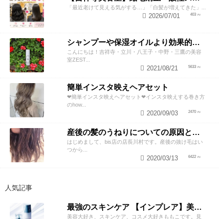
「最近老けて見える気がする…」「白髪が増えてきた」...
2026/07/01
403
シャンプーや保湿オイルより効果的！？美容師が教える頭皮の臭い＆乾燥ケアとは
こんにちは！吉祥寺・立川・八王子・中野・三鷹の美容
室ZEST...
2021/08/21
5633
簡単インスタ映えヘアセット
❤︎簡単インスタ映えヘアセット❤︎インスタ映えする巻き方
のhow...
2020/09/03
2470
産後の髪のうねりについての原因と対策！
はじめまして、bis店の店長川村です。産後の抜け毛はい
つから...
2020/03/13
6422
人気記事
最強のスキンケア 【インプレア】美容師がオススメする、神ポイント5つ公開！
美容大好き、スキンケア、コスメ大好きももこです。見