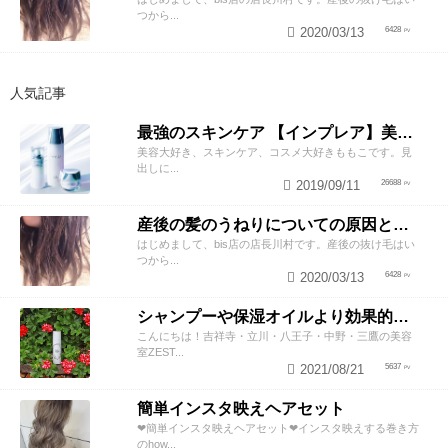
つから...
2020/03/13
6428
人気記事
最強のスキンケア 【インプレア】美容師がオススメする、神ポイント5つ公開！
美容大好き、スキンケア、コスメ大好きももこです。見
出しに...
2019/09/11
26688
産後の髪のうねりについての原因と対策！
はじめまして、bis店の店長川村です。産後の抜け毛はい
つから...
2020/03/13
6428
シャンプーや保湿オイルより効果的！？美容師が教える頭皮の臭い＆乾燥ケアとは
こんにちは！吉祥寺・立川・八王子・中野・三鷹の美容
室ZEST...
2021/08/21
5637
簡単インスタ映えヘアセット
❤︎簡単インスタ映えヘアセット❤︎インスタ映えする巻き方
のhow...