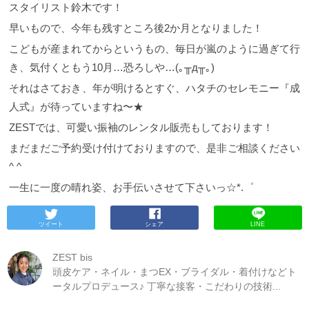
スタイリスト鈴木です！
早いもので、今年も残すところ後2か月となりました！
こどもが産まれてからというもの、毎日が嵐のように過ぎて行
き、気付くともう10月…恐ろしや…(｡╥д╥｡)
それはさておき、年が明けるとすぐ、ハタチのセレモニー『成
人式』が待っていますね〜★
ZESTでは、可愛い振袖のレンタル販売もしております！
まだまだご予約受け付けておりますので、是非ご相談ください
^ ^
一生に一度の晴れ姿、お手伝いさせて下さいっ☆*.゜
ツイート
シェア
LINE
ZEST bis
頭皮ケア・ネイル・まつEX・ブライダル・着付けなどト
ータルプロデュース♪ 丁寧な接客・こだわりの技術...