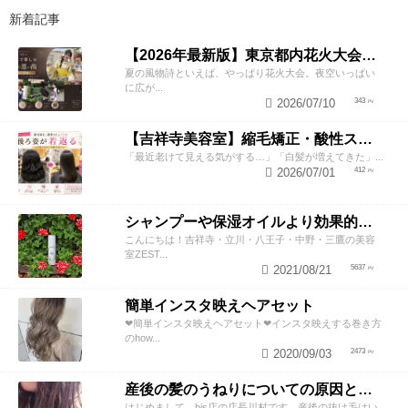
新着記事
【2026年最新版】東京都内花火大会まとめ｜浴衣着付け・ヘアセットならZESTへ
夏の風物詩といえば、やっぱり花火大会。夜空いっぱい
に広が...
2026/07/10
343
【吉祥寺美容室】縮毛矯正・酸性ストレートで若返り！後ろ姿が変わると見た目年齢も変わる？
「最近老けて見える気がする…」「白髪が増えてきた」...
2026/07/01
412
シャンプーや保湿オイルより効果的！？美容師が教える頭皮の臭い＆乾燥ケアとは
こんにちは！吉祥寺・立川・八王子・中野・三鷹の美容
室ZEST...
2021/08/21
5637
簡単インスタ映えヘアセット
❤︎簡単インスタ映えヘアセット❤︎インスタ映えする巻き方
のhow...
2020/09/03
2473
産後の髪のうねりについての原因と対策！
はじめまして、bis店の店長川村です。産後の抜け毛はい