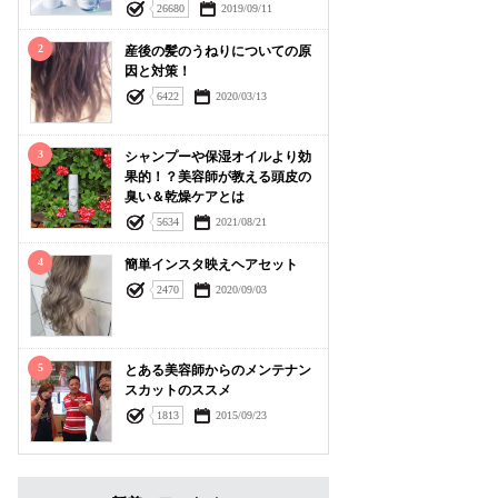
26680
2019/09/11
2
産後の髪のうねりについての原
因と対策！
6422
2020/03/13
3
シャンプーや保湿オイルより効
果的！？美容師が教える頭皮の
臭い＆乾燥ケアとは
5634
2021/08/21
4
簡単インスタ映えヘアセット
2470
2020/09/03
5
とある美容師からのメンテナン
スカットのススメ
1813
2015/09/23