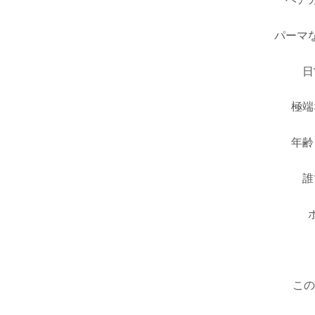
ヘア
パーマ
日
極端
年齢
誰
この