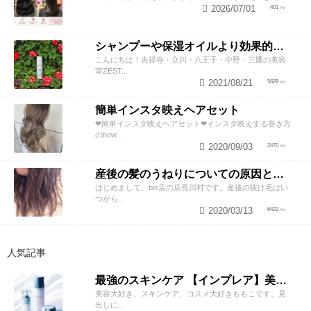
2026/07/01
401
シャンプーや保湿オイルより効果的！？美容師が教える頭皮の臭い＆乾燥ケアとは
こんにちは！吉祥寺・立川・八王子・中野・三鷹の美容
室ZEST...
2021/08/21
5629
簡単インスタ映えヘアセット
❤︎簡単インスタ映えヘアセット❤︎インスタ映えする巻き方
のhow...
2020/09/03
2470
産後の髪のうねりについての原因と対策！
はじめまして、bis店の店長川村です。産後の抜け毛はい
つから...
2020/03/13
6422
人気記事
最強のスキンケア 【インプレア】美容師がオススメする、神ポイント5つ公開！
美容大好き、スキンケア、コスメ大好きももこです。見
出しに...