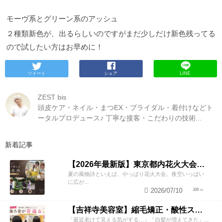
モーヴ系とグリーン系のアッシュ
２種類新色が、出るらしいのですがまだ少しだけ新色残ってる
ので試したい方はお早めに！
ツイート
シェア
LINE
ZEST bis
頭皮ケア・ネイル・まつEX・ブライダル・着付けなどト
ータルプロデュース♪ 丁寧な接客・こだわりの技術...
新着記事
【2026年最新版】東京都内花火大会まとめ｜浴衣着付け・ヘアセットならZESTへ
夏の風物詩といえば、やっぱり花火大会。夜空いっぱい
に広が...
2026/07/10
326
【吉祥寺美容室】縮毛矯正・酸性ストレートで若返り！後ろ姿が変わると見た目年齢も変わる？
「最近老けて見える気がする…」「白髪が増えてきた」...