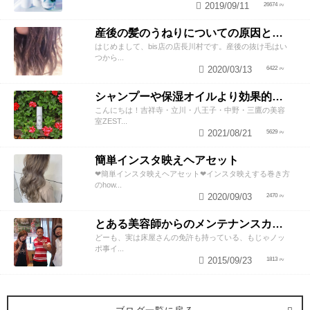
2019/09/11
26674
産後の髪のうねりについての原因と対策！
はじめまして、bis店の店長川村です。産後の抜け毛はい
つから...
2020/03/13
6422
シャンプーや保湿オイルより効果的！？美容師が教える頭皮の臭い＆乾燥ケアとは
こんにちは！吉祥寺・立川・八王子・中野・三鷹の美容
室ZEST...
2021/08/21
5629
簡単インスタ映えヘアセット
❤︎簡単インスタ映えヘアセット❤︎インスタ映えする巻き方
のhow...
2020/09/03
2470
とある美容師からのメンテナンスカットのススメ
どーも、実は床屋さんの免許も持っている、もじゃノッ
ポ事イ...
2015/09/23
1813