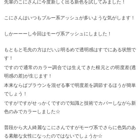
先輩のこにさんに今度新しく出る新色を試してみました！
こにさんはいつもブルー系アッシュが多いような気がします！
しかーーーし今回はモーヴ系アッシュにしました！
もともと毛先の方はだいぶ明るめで透明感はすでにある状態で
す！
ですので通常のカラー調合では生えてきた根元との明度差(透
明感の差)が生じます！
本来ならばブラウンを混ぜる事で明度差を調節するほうが簡単
でしょう！
ですがですがせっかくですので知識と技術でカバーしながら新
色のみでカラーしました☆
普段から大人綺麗なこにさんですがモーヴ系でさらに色気のあ
る素敵な女性になったのではないでしょうか☆