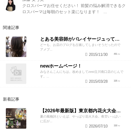
クロスパーマお任せください！ 前髪の悩み解消できるク
ロスパーマは毎朝のセット楽になります！ ...
関連記事
とある美容師がバレイヤージュって技術をやってみた♪♪
どーも、お店のブログを占拠してしまいそうだったので
アメブ...
2015/11/30
491
newホームページ！
みなさんこんにちは。改めましてzest立川南口店のじんで
す。...
2015/03/28
335
新着記事
【2026年最新版】東京都内花火大会まとめ｜浴衣着付け・ヘアセットならZESTへ
夏の風物詩といえば、やっぱり花火大会。夜空いっぱい
に広が...
2026/07/10
330