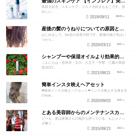
最強のスキンケア 【インプレア】美容師がオススメする、神ポイント5つ公開！
美容大好き、スキンケア、コスメ大好きももこです。見
出しに...
2019/09/11
26678
産後の髪のうねりについての原因と対策！
はじめまして、bis店の店長川村です。産後の抜け毛はい
つから...
2020/03/13
6422
シャンプーや保湿オイルより効果的！？美容師が教える頭皮の臭い＆乾燥ケアとは
こんにちは！吉祥寺・立川・八王子・中野・三鷹の美容
室ZEST...
2021/08/21
5633
簡単インスタ映えヘアセット
❤︎簡単インスタ映えヘアセット❤︎インスタ映えする巻き方
のhow...
2020/09/03
2470
とある美容師からのメンテナンスカットのススメ
どーも、実は床屋さんの免許も持っている、もじゃノッ
ポ事イ...
2015/09/23
1813