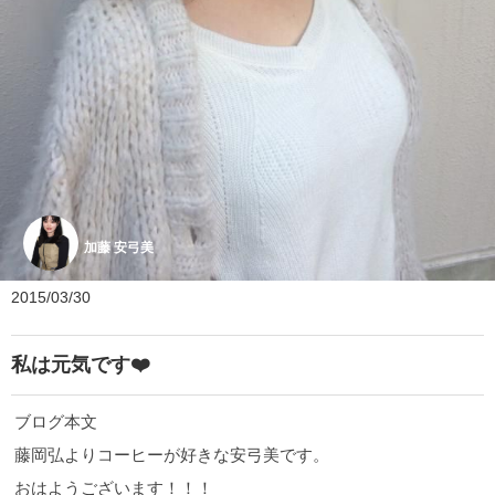
加藤 安弓美
2015/03/30
私は元気です❤️
ブログ本文
藤岡弘よりコーヒーが好きな安弓美です。
おはようございます！！！