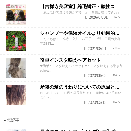
【吉祥寺美容室】縮毛矯正・酸性ストレートで若返り！後ろ姿が変わると見た目年齢も変わる？
「最近老けて見える気がする…」「白髪が増えてきた」...
2026/07/01
403
シャンプーや保湿オイルより効果的！？美容師が教える頭皮の臭い＆乾燥ケアとは
こんにちは！吉祥寺・立川・八王子・中野・三鷹の美容
室ZEST...
2021/08/21
5633
簡単インスタ映えヘアセット
❤︎簡単インスタ映えヘアセット❤︎インスタ映えする巻き方
のhow...
2020/09/03
2470
産後の髪のうねりについての原因と対策！
はじめまして、bis店の店長川村です。産後の抜け毛はい
つから...
2020/03/13
6422
人気記事