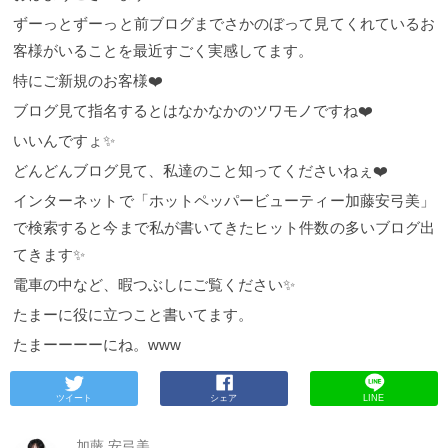
ずーっとずーっと前ブログまでさかのぼって見てくれているお
客様がいることを最近すごく実感してます。
特にご新規のお客様❤️
ブログ見て指名するとはなかなかのツワモノですね❤️
いいんですょ✨
どんどんブログ見て、私達のこと知ってくださいねぇ❤️
インターネットで「ホットペッパービューティー加藤安弓美」
で検索すると今まで私が書いてきたヒット件数の多いブログ出
てきます✨
電車の中など、暇つぶしにご覧ください✨
たまーに役に立つこと書いてます。
たまーーーーにね。www
ツイート
シェア
LINE
加藤 安弓美