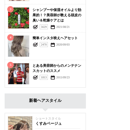
3
シャンプーや保湿オイルより効
果的！？美容師が教える頭皮の
臭い＆乾燥ケアとは
5629
2021/08/21
4
簡単インスタ映えヘアセット
2470
2020/09/03
5
とある美容師からのメンテナン
スカットのススメ
1813
2015/09/23
新着ヘアスタイル
ショートスタイル
くすみベージュ