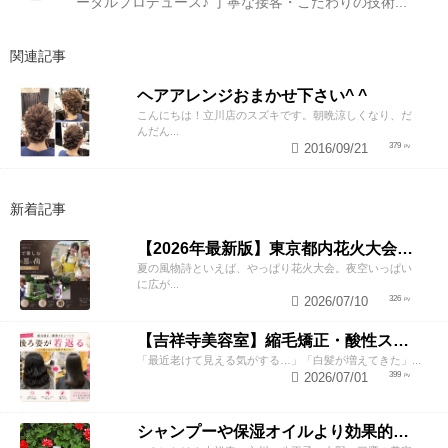
ータルプロデュース♪ 丁寧な接客・こだわりの技術...
関連記事
ヘアアレンジおまかせ下さい^ ^
こんにちは！立川店のスズキです。朝晩涼しくなり、だ
んだん...
2016/09/21
379
新着記事
【2026年最新版】東京都内花火大会まとめ｜浴衣着付け・ヘアセットならZESTへ
夏の風物詩といえば、やっぱり花火大会。夜空いっぱい
に広が...
2026/07/10
326
【吉祥寺美容室】縮毛矯正・酸性ストレートで若返り！後ろ姿が変わると見た目年齢も変わる？
「最近老けて見える気がする…」「白髪が増えてきた」...
2026/07/01
399
シャンプーや保湿オイルより効果的！？美容師が教える頭皮の臭い＆乾燥ケアとは