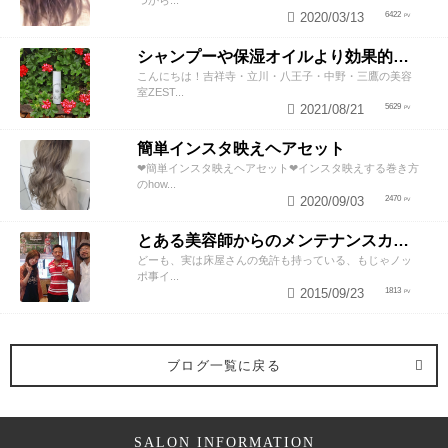
2020/03/13
6422
シャンプーや保湿オイルより効果的！？美容師が教える頭皮の臭い＆乾燥ケアとは
こんにちは！吉祥寺・立川・八王子・中野・三鷹の美容
室ZEST...
2021/08/21
5629
簡単インスタ映えヘアセット
❤︎簡単インスタ映えヘアセット❤︎インスタ映えする巻き方
のhow...
2020/09/03
2470
とある美容師からのメンテナンスカットのススメ
どーも、実は床屋さんの免許も持っている、もじゃノッ
ポ事イ...
2015/09/23
1813
ブログ一覧に戻る
SALON INFORMATION