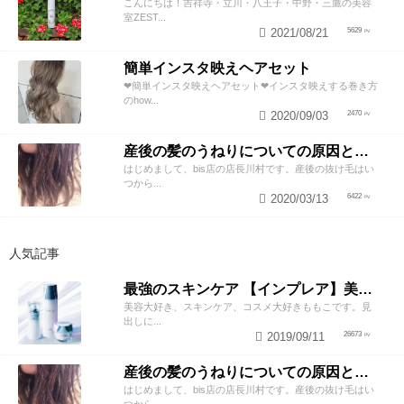
こんにちは！吉祥寺・立川・八王子・中野・三鷹の美容
室ZEST...
2021/08/21
5629
簡単インスタ映えヘアセット
❤︎簡単インスタ映えヘアセット❤︎インスタ映えする巻き方
のhow...
2020/09/03
2470
産後の髪のうねりについての原因と対策！
はじめまして、bis店の店長川村です。産後の抜け毛はい
つから...
2020/03/13
6422
人気記事
最強のスキンケア 【インプレア】美容師がオススメする、神ポイント5つ公開！
美容大好き、スキンケア、コスメ大好きももこです。見
出しに...
2019/09/11
26673
産後の髪のうねりについての原因と対策！
はじめまして、bis店の店長川村です。産後の抜け毛はい
つから...