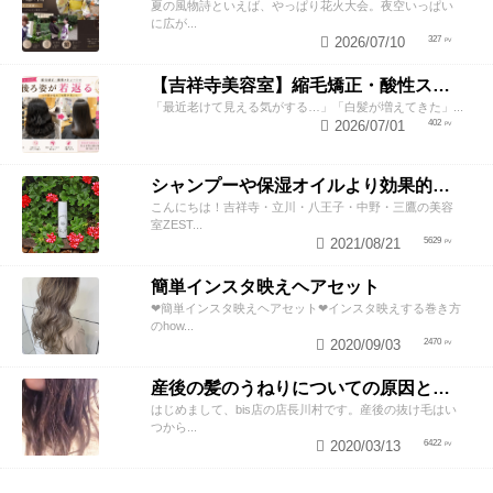
夏の風物詩といえば、やっぱり花火大会。夜空いっぱい
に広が...
2026/07/10
327
【吉祥寺美容室】縮毛矯正・酸性ストレートで若返り！後ろ姿が変わると見た目年齢も変わる？
「最近老けて見える気がする…」「白髪が増えてきた」...
2026/07/01
402
シャンプーや保湿オイルより効果的！？美容師が教える頭皮の臭い＆乾燥ケアとは
こんにちは！吉祥寺・立川・八王子・中野・三鷹の美容
室ZEST...
2021/08/21
5629
簡単インスタ映えヘアセット
❤︎簡単インスタ映えヘアセット❤︎インスタ映えする巻き方
のhow...
2020/09/03
2470
産後の髪のうねりについての原因と対策！
はじめまして、bis店の店長川村です。産後の抜け毛はい
つから...
2020/03/13
6422