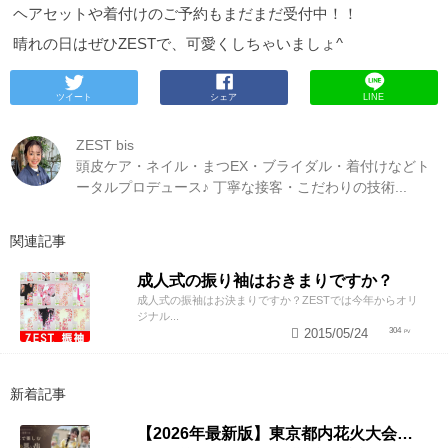
ヘアセットや着付けのご予約もまだまだ受付中！！
晴れの日はぜひZESTで、可愛くしちゃいましょ^
ツイート
シェア
LINE
ZEST bis
頭皮ケア・ネイル・まつEX・ブライダル・着付けなどト
ータルプロデュース♪ 丁寧な接客・こだわりの技術...
関連記事
成人式の振り袖はおきまりですか？
成人式の振袖はお決まりですか？ZESTでは今年からオリ
ジナル...
2015/05/24
304
新着記事
【2026年最新版】東京都内花火大会まとめ｜浴衣着付け・ヘアセットならZESTへ