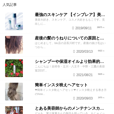
人気記事
最強のスキンケア 【インプレア】美容師がオススメする、神ポイント5つ公開！
美容大好き、スキンケア、コスメ大好きももこです。見
出しに...
2019/09/11
26675
産後の髪のうねりについての原因と対策！
はじめまして、bis店の店長川村です。産後の抜け毛はい
つから...
2020/03/13
6422
シャンプーや保湿オイルより効果的！？美容師が教える頭皮の臭い＆乾燥ケアとは
こんにちは！吉祥寺・立川・八王子・中野・三鷹の美容
室ZEST...
2021/08/21
5629
簡単インスタ映えヘアセット
❤︎簡単インスタ映えヘアセット❤︎インスタ映えする巻き方
のhow...
2020/09/03
2470
とある美容師からのメンテナンスカットのススメ
どーも、実は床屋さんの免許も持っている、もじゃノッ