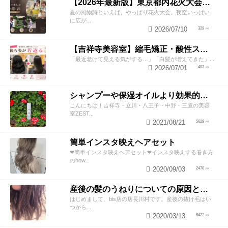
【2026年最新版】東京都内花火大会まとめ｜浴衣着付け・ヘアセットならZESTへ
夏の風物詩といえば、やっぱり花火大会。夜空いっぱい
に広が...
2026/07/10
329
【吉祥寺美容室】縮毛矯正・酸性ストレートで若返り！後ろ姿が変わると見た目年齢も変わる？
「最近老けて見える気がする…」「白髪が増えてきた」...
2026/07/01
403
シャンプーや保湿オイルより効果的！？美容師が教える頭皮の臭い＆乾燥ケアとは
こんにちは！吉祥寺・立川・八王子・中野・三鷹の美容
室ZEST...
2021/08/21
5629
簡単インスタ映えヘアセット
❤︎簡単インスタ映えヘアセット❤︎インスタ映えする巻き方
のhow...
2020/09/03
2470
産後の髪のうねりについての原因と対策！
はじめまして、bis店の店長川村です。産後の抜け毛はい
つから...
2020/03/13
6422