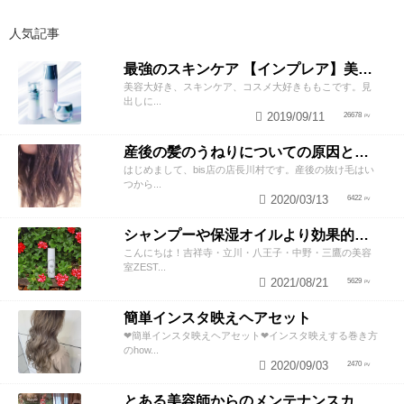
人気記事
最強のスキンケア 【インプレア】美容師がオススメする、神ポイント5つ公開！
美容大好き、スキンケア、コスメ大好きももこです。見
出しに...
2019/09/11
26678
産後の髪のうねりについての原因と対策！
はじめまして、bis店の店長川村です。産後の抜け毛はい
つから...
2020/03/13
6422
シャンプーや保湿オイルより効果的！？美容師が教える頭皮の臭い＆乾燥ケアとは
こんにちは！吉祥寺・立川・八王子・中野・三鷹の美容
室ZEST...
2021/08/21
5629
簡単インスタ映えヘアセット
❤︎簡単インスタ映えヘアセット❤︎インスタ映えする巻き方
のhow...
2020/09/03
2470
とある美容師からのメンテナンスカットのススメ