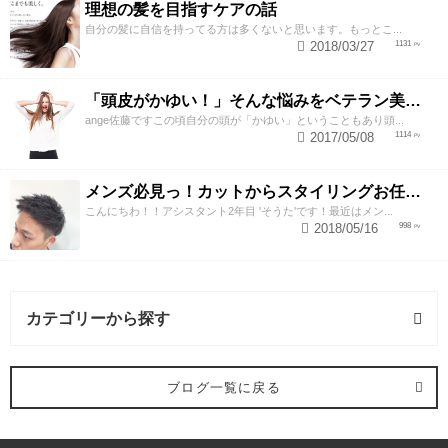
理想の髪を目指すケアの話
自分の髪に自信を持ってる方は多くないと思います。もっとこ...
2018/03/27
1131
「頭皮がかゆい！」そんな悩みをベテラン美容師が解決させるスペシャルテク
ange佐藤ですこの頃自分の頭が「かゆい」ということもあり頭...
2017/05/08
1114
メンズ必見っ！カットからスタイリングお任せ下さい！
こんにちわ！！アシスタント2年目 'そうた'です！最近はメン...
2018/05/16
998
カテゴリーから探す
カラー (4記事)
ブログ一覧に戻る
トリートメント・ヘアケア (3記事)