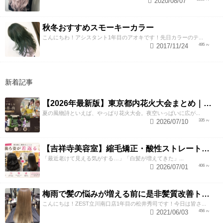
2020/08/07
秋冬おすすめスモーキーカラー
こんにちわ！アシスタント1年目のアオキです！先日カラーのテ...
2017/11/24
495
新着記事
【2026年最新版】東京都内花火大会まとめ｜浴衣着付け・ヘアセットならZESTへ
夏の風物詩といえば、やっぱり花火大会。夜空いっぱいに広が...
2026/07/10
335
【吉祥寺美容室】縮毛矯正・酸性ストレートで若返り！後ろ姿が変わると見た目年齢も変わる？
「最近老けて見える気がする…」「白髪が増えてきた」...
2026/07/01
406
梅雨で髪の悩みが増える前に是非髪質改善トリートメントしてみませんか！
こんにちは！ZEST立川南口店1年目の松井秀司です！今日は皆さ...
2021/06/03
456