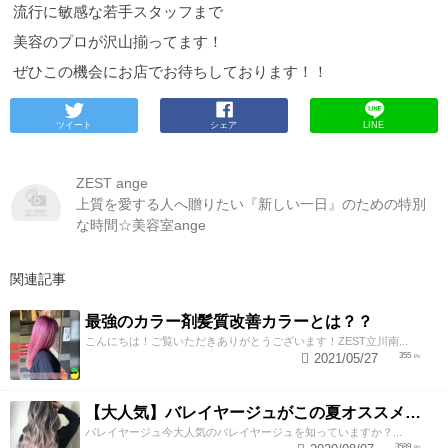
流行に敏感な若手スタッフまで
美容のプロが沢山揃ってます！
ぜひこの機会にお店でお待ちしております！！
ツイート
シェア
LINE
ZEST ange
上質を愛する人へ贈りたい『新しい一日』のための特別
な時間☆美容室ange
関連記事
最強のカラー剤髪質改善カラーとは？？
こんにちは！ご覧いただきありがとうございます！ZEST立川南...
2021/05/27
355
【大人気】バレイヤージュがこの夏オススメな理由！！
バレイヤージュ今大人気のバレイヤージュを知っていますか？...
3589