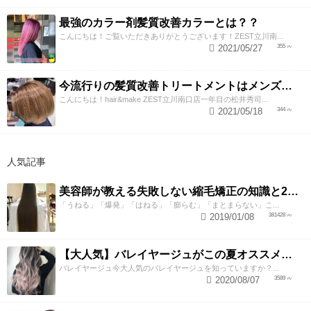
最強のカラー剤髪質改善カラーとは？？
こんにちは！ご覧いただきありがとうございます！ZEST立川南...
2021/05/27
355
今流行りの髪質改善トリートメントはメンズもできる！？
こんにちは！hair&make ZEST立川南口店一年目の松井秀司...
2021/05/18
344
人気記事
美容師が教える失敗しない縮毛矯正の知識と2つのテクニック
「うねる」「爆発」「はねる」「膨らむ」「まとまらない」こ...
2019/01/08
381428
【大人気】バレイヤージュがこの夏オススメな理由！！
バレイヤージュ今大人気のバレイヤージュを知っていますか？...
2020/08/07
3589