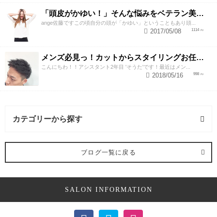
「頭皮がかゆい！」そんな悩みをベテラン美容師が解決させるスペシャルテク
ange佐藤ですこの頃自分の頭が「かゆい」ということもあり頭...
2017/05/08
1114
メンズ必見っ！カットからスタイリングお任せ下さい！
こんにちわ！！アシスタント2年目 'そうた'です！最近はメン...
2018/05/16
998
カテゴリーから探す
カラー (4記事)
ブログ一覧に戻る
トリートメント・ヘアケア (3記事)
SALON INFORMATION
縮毛矯正 (1記事)