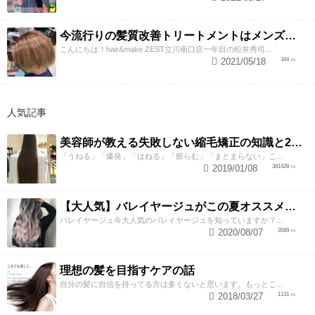
今流行りの髪質改善トリートメントはメンズもできる！？
こんにちは！hair&make ZEST立川南口店一年目の松井秀司...
2021/05/18
344
人気記事
美容師が教える失敗しない縮毛矯正の知識と2つのテクニック
「うねる」「爆発」「はねる」「膨らむ」「まとまらない」こ...
2019/01/08
381428
【大人気】バレイヤージュがこの夏オススメな理由！！
バレイヤージュ今大人気のバレイヤージュを知っていますか？...
2020/08/07
3589
理想の髪を目指すケアの話
自分の髪に自信を持ってる方は多くないと思います。もっとこ...
2018/03/27
1131