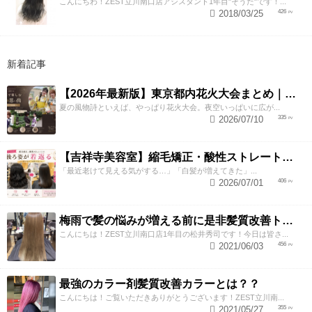
こんにちわ！ZEST立川南口店アシスタント1年目"そうた"です！...
2018/03/25
426
新着記事
【2026年最新版】東京都内花火大会まとめ｜浴衣着付け・ヘアセットならZESTへ
夏の風物詩といえば、やっぱり花火大会。夜空いっぱいに広が...
2026/07/10
335
【吉祥寺美容室】縮毛矯正・酸性ストレートで若返り！後ろ姿が変わると見た目年齢も変わる？
「最近老けて見える気がする…」「白髪が増えてきた」...
2026/07/01
406
梅雨で髪の悩みが増える前に是非髪質改善トリートメントしてみませんか！
こんにちは！ZEST立川南口店1年目の松井秀司です！今日は皆さ...
2021/06/03
456
最強のカラー剤髪質改善カラーとは？？
こんにちは！ご覧いただきありがとうございます！ZEST立川南...
2021/05/27
355