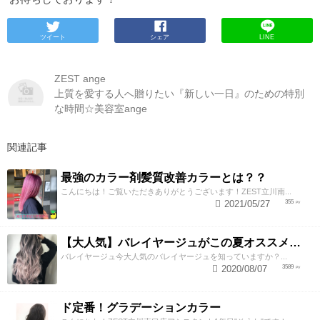
ツイート
シェア
LINE
ZEST ange
上質を愛する人へ贈りたい『新しい一日』のための特別
な時間☆美容室ange
関連記事
最強のカラー剤髪質改善カラーとは？？
こんにちは！ご覧いただきありがとうございます！ZEST立川南...
2021/05/27
355
【大人気】バレイヤージュがこの夏オススメな理由！！
バレイヤージュ今大人気のバレイヤージュを知っていますか？...
2020/08/07
3589
ド定番！グラデーションカラー