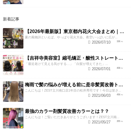
新着記事
【2026年最新版】東京都内花火大会まとめ｜浴衣着付け・ヘアセットならZESTへ
夏の風物詩といえば、やっぱり花火大会。夜空いっぱいに広が...
2026/07/10
336
【吉祥寺美容室】縮毛矯正・酸性ストレートで若返り！後ろ姿が変わると見た目年齢も変わる？
「最近老けて見える気がする…」「白髪が増えてきた」...
2026/07/01
408
梅雨で髪の悩みが増える前に是非髪質改善トリートメントしてみませんか！
こんにちは！ZEST立川南口店1年目の松井秀司です！今日は皆さ...
2021/06/03
456
最強のカラー剤髪質改善カラーとは？？
こんにちは！ご覧いただきありがとうございます！ZEST立川南...
2021/05/27
355