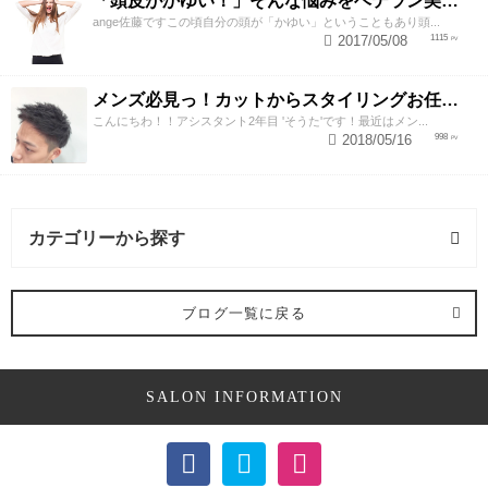
「頭皮がかゆい！」そんな悩みをベテラン美容師が解決させるスペシャルテク
ange佐藤ですこの頃自分の頭が「かゆい」ということもあり頭...
2017/05/08
1115
メンズ必見っ！カットからスタイリングお任せ下さい！
こんにちわ！！アシスタント2年目 'そうた'です！最近はメン...
2018/05/16
998
カテゴリーから探す
トリートメント・ヘアケア (1記事)
ブログ一覧に戻る
縮毛矯正 (1記事)
SALON INFORMATION