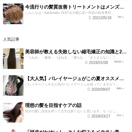
今流行りの髪質改善トリートメントはメンズもできる！？
こんにちは！hair&make ZEST立川南口店一年目の松井秀司...
2021/05/18
344
人気記事
美容師が教える失敗しない縮毛矯正の知識と2つのテクニック
「うねる」「爆発」「はねる」「膨らむ」「まとまらない」こ...
2019/01/08
381433
【大人気】バレイヤージュがこの夏オススメな理由！！
バレイヤージュ今大人気のバレイヤージュを知っていますか？...
2020/08/07
3589
理想の髪を目指すケアの話
自分の髪に自信を持ってる方は多くないと思います。もっとこ...
2018/03/27
1131