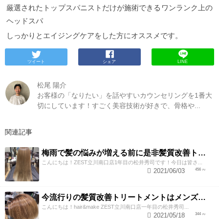
厳選されたトップスパニストだけが施術できるワンランク上の
ヘッドスパ
しっかりとエイジングケアをした方にオススメです。
ツイート
シェア
LINE
松尾 陽介
お客様の「なりたい」を話やすいカウンセリングを1番大
切にしています！すごく美容技術が好きで、骨格や...
関連記事
梅雨で髪の悩みが増える前に是非髪質改善トリートメントしてみませんか！
こんにちは！ZEST立川南口店1年目の松井秀司です！今日は皆さ...
2021/06/03
456
今流行りの髪質改善トリートメントはメンズもできる！？
こんにちは！hair&make ZEST立川南口店一年目の松井秀司...
2021/05/18
344