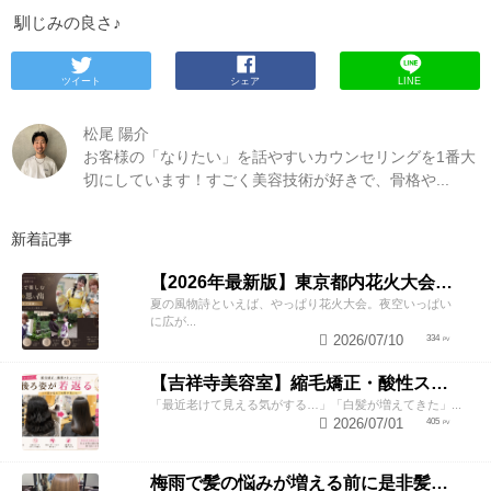
馴じみの良さ♪
ツイート
シェア
LINE
松尾 陽介
お客様の「なりたい」を話やすいカウンセリングを1番大
切にしています！すごく美容技術が好きで、骨格や...
新着記事
【2026年最新版】東京都内花火大会まとめ｜浴衣着付け・ヘアセットならZESTへ
夏の風物詩といえば、やっぱり花火大会。夜空いっぱい
に広が...
2026/07/10
334
【吉祥寺美容室】縮毛矯正・酸性ストレートで若返り！後ろ姿が変わると見た目年齢も変わる？
「最近老けて見える気がする…」「白髪が増えてきた」...
2026/07/01
405
梅雨で髪の悩みが増える前に是非髪質改善トリートメントしてみませんか！