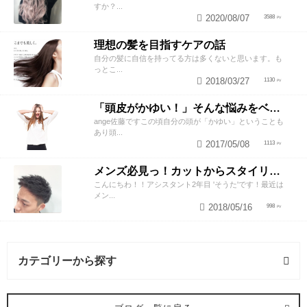
すか？...
2020/08/07
3588
理想の髪を目指すケアの話
自分の髪に自信を持ってる方は多くないと思います。も
っとこ...
2018/03/27
1130
「頭皮がかゆい！」そんな悩みをベテラン美容師が解決させるスペシャルテク
ange佐藤ですこの頃自分の頭が「かゆい」ということも
あり頭...
2017/05/08
1113
メンズ必見っ！カットからスタイリングお任せ下さい！
こんにちわ！！アシスタント2年目 'そうた'です！最近は
メン...
2018/05/16
998
カテゴリーから探す
トリートメント・ヘアケア (1記事)