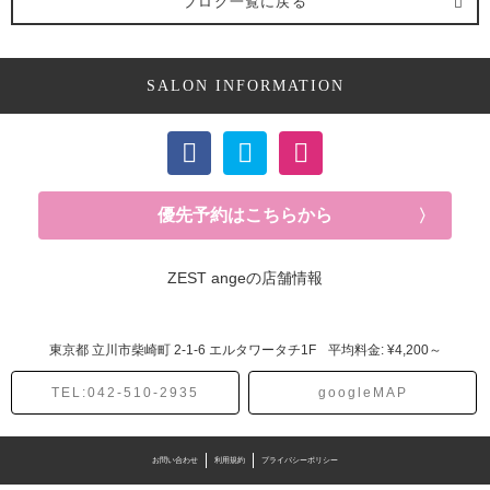
ブログ一覧に戻る
縮毛矯正 (1記事)
SALON INFORMATION
優先予約はこちらから
ZEST angeの店舗情報
東京都
立川市柴崎町
2-1-6 エルタワータチ1F
平均料金: ¥4,200～
TEL:042-510-2935
googleMAP
お問い合わせ
利用規約
プライバシーポリシー