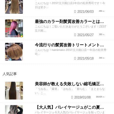
こんにちは！ZEST立川南口店1年目の松井秀司です！今
日は皆さ...
2021/06/03
456
最強のカラー剤髪質改善カラーとは？？
こんにちは！ご覧いただきありがとうございます！ZEST
立川南...
2021/05/27
355
今流行りの髪質改善トリートメントはメンズもできる！？
こんにちは！hair&make ZEST立川南口店一年目の松井秀
司...
2021/05/18
344
人気記事
美容師が教える失敗しない縮毛矯正の知識と2つのテクニック
「うねる」「爆発」「はねる」「膨らむ」「まとまらな
い」こ...
2019/01/08
381426
【大人気】バレイヤージュがこの夏オススメな理由！！
バレイヤージュ今大人気のバレイヤージュを知っていま