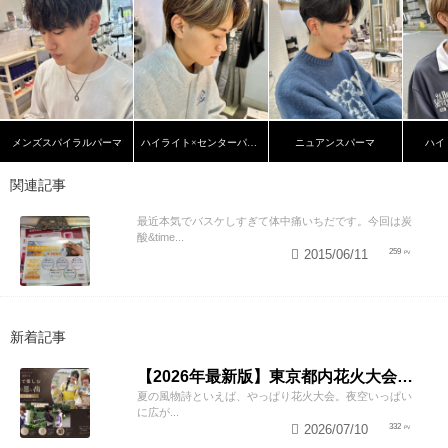
メンズスパイラルパーマ
ハイライト×センターパート
ニュアンスパーマ
ハイ
関連記事
最近本気でバスケしすぎて体中痛いちだです。今回は炭
酸&time...
2015/06/11
259
新着記事
【2026年最新版】東京都内花火大会まとめ｜浴衣着付け・ヘアセットならZESTへ
夏の風物詩といえば、やっぱり花火大会。夜空いっぱい
に広が...
2026/07/10
332