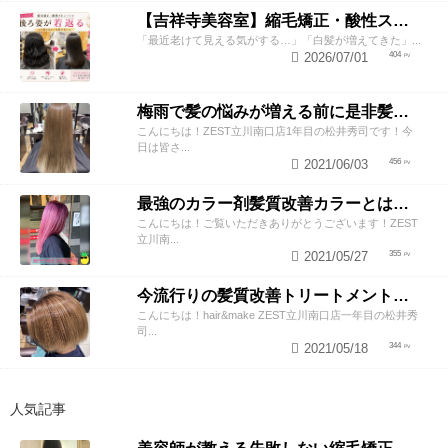
【吉祥寺美容室】縮毛矯正・酸性ストレートで若返り！後ろ姿が変わると見た目年齢も変わる？
「最近老けて見える気がする…」「白髪が増えてきた」...
2026/07/01
404
梅雨で髪の悩みが増える前に是非髪質改善トリートメントしてみませんか！
こんにちは！ZEST立川南口店1年目の松井秀司です！今
日は皆さ...
2021/06/03
456
最強のカラー剤髪質改善カラーとは？？
こんにちは！ご覧いただきありがとうございます！ZEST
立川南...
2021/05/27
355
今流行りの髪質改善トリートメントはメンズもできる！？
こんにちは！hair&make ZEST立川南口店一年目の松井秀
司...
2021/05/18
344
人気記事