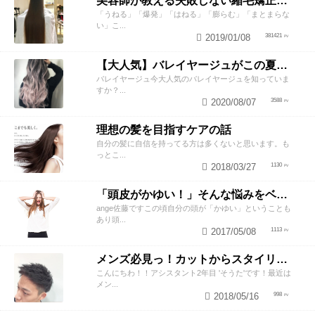
美容師が教える失敗しない縮毛矯正の知識と2つのテクニック
「うねる」「爆発」「はねる」「膨らむ」「まとまらな
い」こ...
2019/01/08
381421
【大人気】バレイヤージュがこの夏オススメな理由！！
バレイヤージュ今大人気のバレイヤージュを知っていま
すか？...
2020/08/07
3588
理想の髪を目指すケアの話
自分の髪に自信を持ってる方は多くないと思います。も
っとこ...
2018/03/27
1130
「頭皮がかゆい！」そんな悩みをベテラン美容師が解決させるスペシャルテク
ange佐藤ですこの頃自分の頭が「かゆい」ということも
あり頭...
2017/05/08
1113
メンズ必見っ！カットからスタイリングお任せ下さい！
こんにちわ！！アシスタント2年目 'そうた'です！最近は
メン...
2018/05/16
998