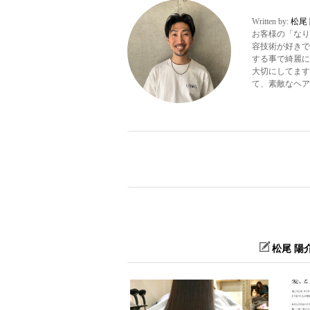
Written by:
松尾
お客様の「なり
容技術が好きで
する事で綺麗に
大切にしてます
て、素敵なヘア
松尾 陽