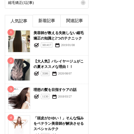
縮毛矯正(1記事)
新着記事
関連記事
人気記事
1
美容師が教える失敗しない縮毛
矯正の知識と2つのテクニック
381417
2019/01/08
2
【大人気】バレイヤージュがこ
の夏オススメな理由！！
3586
2020/08/07
3
理想の髪を目指すケアの話
1130
2018/03/27
4
「頭皮がかゆい！」そんな悩み
をベテラン美容師が解決させる
スペシャルテク