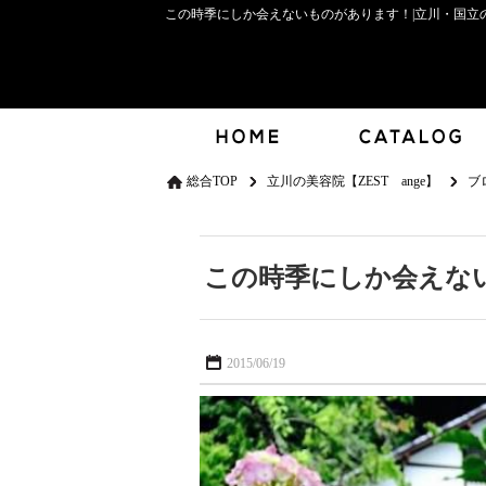
この時季にしか会えないものがあります！|立川・国立の美容
総合TOP
立川の美容院【ZEST ange】
ブ
この時季にしか会えな
2015/06/19