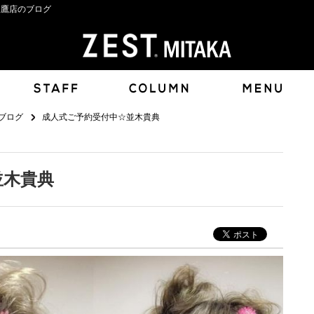
三鷹店のブログ
ブログ
成人式ご予約受付中☆並木貴典
並木貴典