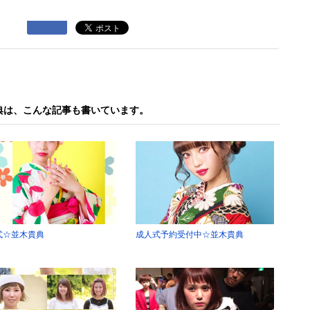
典は、こんな記事も書いています。
式☆並木貴典
成人式予約受付中☆並木貴典