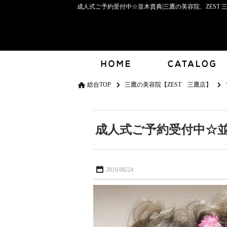
成人式ご予約受付中☆並木貴典|三鷹の美容院、ZEST 
総合TOP
三鷹の美容院【ZEST 三鷹店】
成人式ご予約受付中☆
2016/06/24