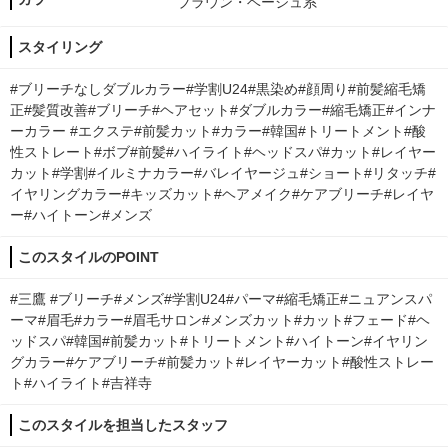
ブラウン・ベージュ系
スタイリング
#ブリーチなしダブルカラー#学割U24#黒染め#顔周り#前髪縮毛矯
正#髪質改善#ブリーチ#ヘアセット#ダブルカラー#縮毛矯正#インナ
ーカラー #エクステ#前髪カット#カラー#韓国#トリートメント#酸
性ストレート#ボブ#前髪#ハイライト#ヘッドスパ#カット#レイヤー
カット#学割#イルミナカラー#バレイヤージュ#ショート#リタッチ#
イヤリングカラー#キッズカット#ヘアメイク#ケアブリーチ#レイヤ
ー#ハイトーン#メンズ
このスタイルのPOINT
#三鷹 #ブリーチ#メンズ#学割U24#パーマ#縮毛矯正#ニュアンスパ
ーマ#眉毛#カラー#眉毛サロン#メンズカット#カット#フェード#ヘ
ッドスパ#韓国#前髪カット#トリートメント#ハイトーン#イヤリン
グカラー#ケアブリーチ#前髪カット#レイヤーカット#酸性ストレー
ト#ハイライト#吉祥寺
このスタイルを担当したスタッフ