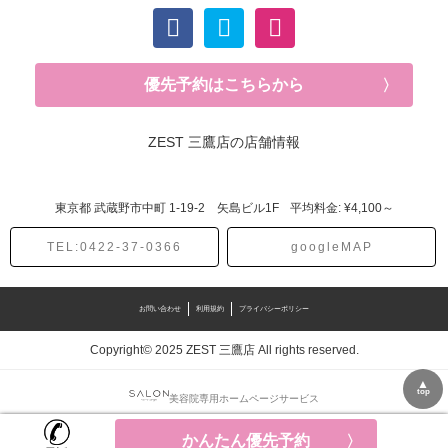
優先予約はこちらから
ZEST 三鷹店の店舗情報
東京都
武蔵野市中町
1-19-2 矢島ビル1F
平均料金: ¥4,100～
TEL:0422-37-0366
googleMAP
お問い合わせ
利用規約
プライバシーポリシー
Copyright© 2025 ZEST 三鷹店 All rights reserved.
▲
top
美容院専用ホームページサービス
かんたん優先予約
かんたん優先予約