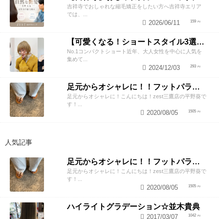
吉祥寺でおしゃれな縮毛矯正をしたい方へ吉祥寺エリア
では、...
2026/06/11
159
【可愛くなる！ショートスタイル3選！】ZEST三鷹店 Yomo
No.1コンパクトショート近年、大人女性を中心に人気を
集めて...
2024/12/03
293
足元からオシャレに！！フットパラジェルネイル！
足元からオシャレに！こんにちは！zest三鷹店の平野葵で
す！...
2020/08/05
1505
人気記事
足元からオシャレに！！フットパラジェルネイル！
足元からオシャレに！こんにちは！zest三鷹店の平野葵で
す！...
2020/08/05
1505
ハイライトグラデーション☆並木貴典
2017/03/07
1042