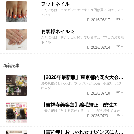
フットネイル
こんにちは！ニナガワユカです！今回は夏に向けてフッ
トネイ...
2016/06/17
371
お客様ネイル☆
こんにちは！暖かい日が続いていますね^ ^本日のお客様
ネイル...
2016/02/14
295
新着記事
【2026年最新版】東京都内花火大会まとめ｜浴衣着付け・ヘアセットならZESTへ
夏の風物詩といえば、やっぱり花火大会。夜空いっぱい
に広が...
2026/07/10
333
【吉祥寺美容室】縮毛矯正・酸性ストレートで若返り！後ろ姿が変わると見た目年齢も変わる？
「最近老けて見える気がする…」「白髪が増えてきた」...
2026/07/01
405
【吉祥寺】おしゃれ女子/メンズに人気の縮毛矯正｜自然な艶髪ストレート｜ZEST吉祥寺