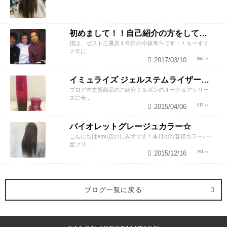
初めまして！！自己紹介の方をしていきたいと思います！
僕は、ゼスト三鷹店１年目の小坂隼斗です！！もーすぐ
２年に...
2017/03/10
996
イミュライズ ジェルステムライザー☆並木貴典
ブログ本文新商品のご紹介ミルボンのオージュアシリー
ズに全...
2015/04/06
917
バイオレットグレージュカラー☆
こんにちはemu店のしみずです！本日のお客様カラー♪一
度ブリ...
2015/12/16
791
ブログ一覧に戻る