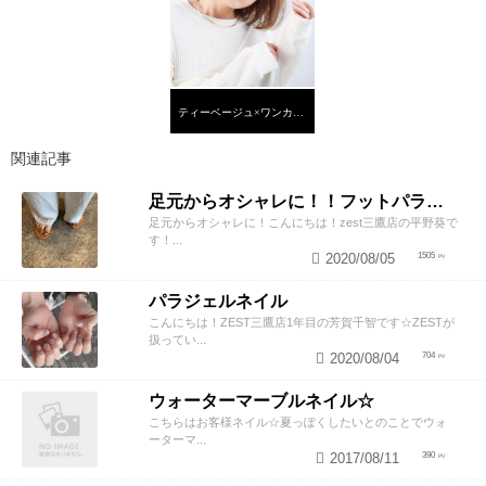
ティーベージュ×ワンカールボブ
関連記事
足元からオシャレに！！フットパラジェルネイル！
足元からオシャレに！こんにちは！zest三鷹店の平野葵で
す！...
2020/08/05
1505
パラジェルネイル
こんにちは！ZEST三鷹店1年目の芳賀千智です☆ZESTが
扱ってい...
2020/08/04
704
ウォーターマーブルネイル☆
こちらはお客様ネイル☆夏っぽくしたいとのことでウォ
ーターマ...
2017/08/11
390