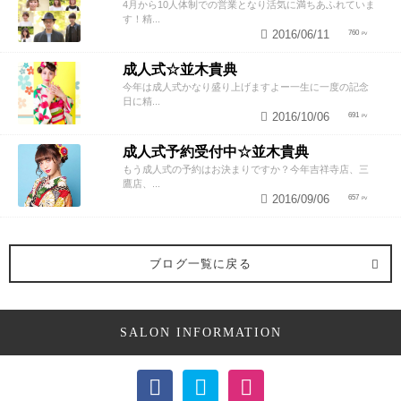
4月から10人体制での営業となり活気に満ちあふれていま
す！精...
2016/06/11
760
成人式☆並木貴典
今年は成人式かなり盛り上げますよー一生に一度の記念
日に精...
2016/10/06
691
成人式予約受付中☆並木貴典
もう成人式の予約はお決まりですか？今年吉祥寺店、三
鷹店、...
2016/09/06
657
ブログ一覧に戻る
SALON INFORMATION