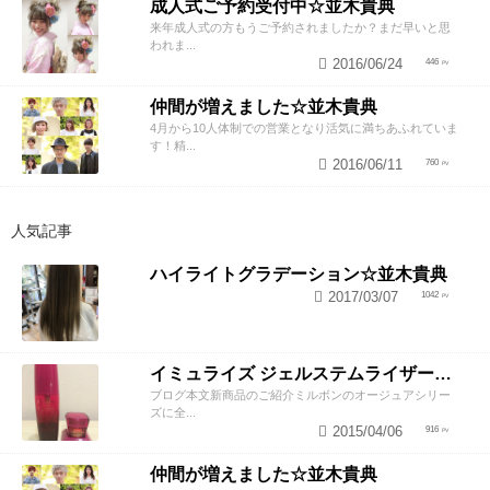
成人式ご予約受付中☆並木貴典
来年成人式の方もうご予約されましたか？まだ早いと思
われま...
2016/06/24
446
仲間が増えました☆並木貴典
4月から10人体制での営業となり活気に満ちあふれていま
す！精...
2016/06/11
760
人気記事
ハイライトグラデーション☆並木貴典
2017/03/07
1042
イミュライズ ジェルステムライザー☆並木貴典
ブログ本文新商品のご紹介ミルボンのオージュアシリー
ズに全...
2015/04/06
916
仲間が増えました☆並木貴典