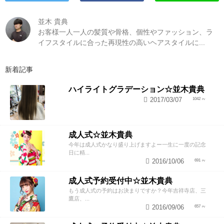
並木 貴典
お客様一人一人の髪質や骨格、個性やファッション、ラ
イフスタイルに合った再現性の高いヘアスタイルに...
新着記事
ハイライトグラデーション☆並木貴典
2017/03/07
1042
成人式☆並木貴典
今年は成人式かなり盛り上げますよー一生に一度の記念
日に精...
2016/10/06
691
成人式予約受付中☆並木貴典
もう成人式の予約はお決まりですか？今年吉祥寺店、三
鷹店、...
2016/09/06
657