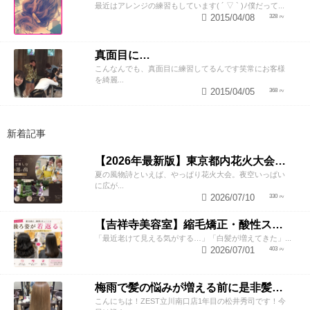
最近はアレンジの練習もしています( ´ ▽ ` )ﾉ僕だって...
2015/04/08
328
真面目に…
こんなんでも、真面目に練習してるんです笑常にお客様
を綺麗...
2015/04/05
368
新着記事
【2026年最新版】東京都内花火大会まとめ｜浴衣着付け・ヘアセットならZESTへ
夏の風物詩といえば、やっぱり花火大会。夜空いっぱい
に広が...
2026/07/10
330
【吉祥寺美容室】縮毛矯正・酸性ストレートで若返り！後ろ姿が変わると見た目年齢も変わる？
「最近老けて見える気がする…」「白髪が増えてきた」...
2026/07/01
403
梅雨で髪の悩みが増える前に是非髪質改善トリートメントしてみませんか！
こんにちは！ZEST立川南口店1年目の松井秀司です！今