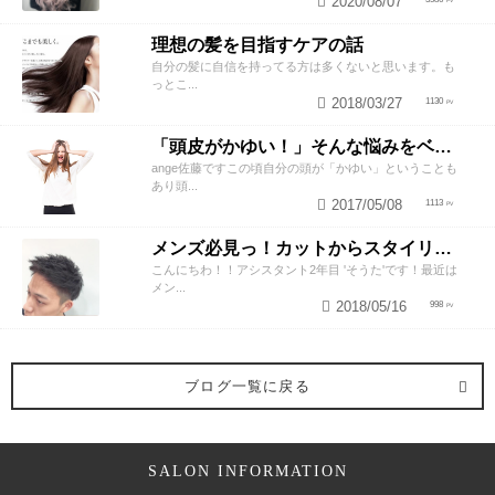
2020/08/07
理想の髪を目指すケアの話
自分の髪に自信を持ってる方は多くないと思います。も
っとこ...
2018/03/27
1130
「頭皮がかゆい！」そんな悩みをベテラン美容師が解決させるスペシャルテク
ange佐藤ですこの頃自分の頭が「かゆい」ということも
あり頭...
2017/05/08
1113
メンズ必見っ！カットからスタイリングお任せ下さい！
こんにちわ！！アシスタント2年目 'そうた'です！最近は
メン...
2018/05/16
998
ブログ一覧に戻る
SALON INFORMATION