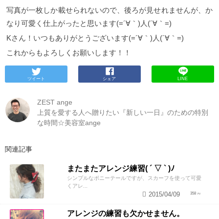
写真が一枚しか載せられないので、後ろが見せれませんが、か
なり可愛く仕上がったと思います(=´∀｀)人(´∀｀=)
Kさん！いつもありがとうございます(=´∀｀)人(´∀｀=)
これからもよろしくお願いします！！
ツイート
シェア
LINE
ZEST ange
上質を愛する人へ贈りたい『新しい一日』のための特別
な時間☆美容室ange
関連記事
またまたアレンジ練習( ´ ▽ ` )ﾉ
シンプルなポニーテールですが、スカーフを使って可愛
くアレ...
2015/04/09
358
アレンジの練習も欠かせません。