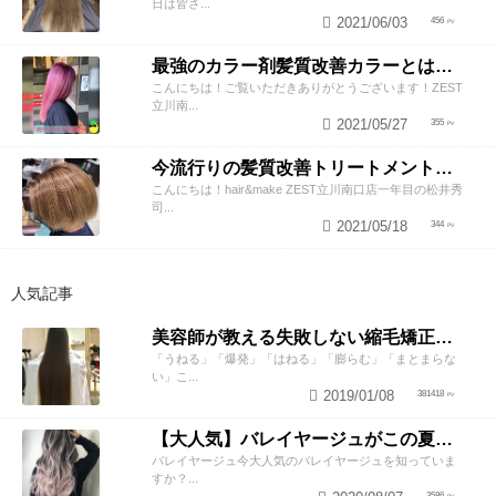
日は皆さ...
2021/06/03
456
最強のカラー剤髪質改善カラーとは？？
こんにちは！ご覧いただきありがとうございます！ZEST
立川南...
2021/05/27
355
今流行りの髪質改善トリートメントはメンズもできる！？
こんにちは！hair&make ZEST立川南口店一年目の松井秀
司...
2021/05/18
344
人気記事
美容師が教える失敗しない縮毛矯正の知識と2つのテクニック
「うねる」「爆発」「はねる」「膨らむ」「まとまらな
い」こ...
2019/01/08
381418
【大人気】バレイヤージュがこの夏オススメな理由！！
バレイヤージュ今大人気のバレイヤージュを知っていま
すか？...
3586