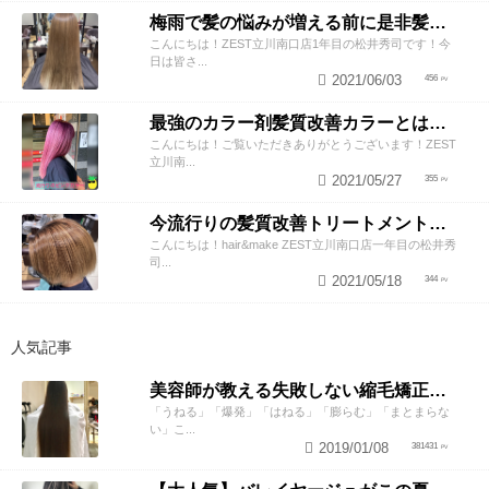
梅雨で髪の悩みが増える前に是非髪質改善トリートメントしてみませんか！
こんにちは！ZEST立川南口店1年目の松井秀司です！今
日は皆さ...
2021/06/03
456
最強のカラー剤髪質改善カラーとは？？
こんにちは！ご覧いただきありがとうございます！ZEST
立川南...
2021/05/27
355
今流行りの髪質改善トリートメントはメンズもできる！？
こんにちは！hair&make ZEST立川南口店一年目の松井秀
司...
2021/05/18
344
人気記事
美容師が教える失敗しない縮毛矯正の知識と2つのテクニック
「うねる」「爆発」「はねる」「膨らむ」「まとまらな
い」こ...
2019/01/08
381431