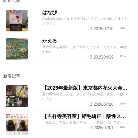
関連記事
はなび
AppleWatchのベルトを交換したくていいの探してますち
だです...
2015/07/10
278
かえる
最近洗車を趣味にしよーか悩んでます。ちだです。ange
が蛙の...
2015/04/29
262
新着記事
【2026年最新版】東京都内花火大会まとめ｜浴衣着付け・ヘアセットならZESTへ
夏の風物詩といえば、やっぱり花火大会。夜空いっぱい
に広が...
2026/07/10
336
【吉祥寺美容室】縮毛矯正・酸性ストレートで若返り！後ろ姿が変わると見た目年齢も変わる？
「最近老けて見える気がする…」「白髪が増えてきた」...
2026/07/01
408