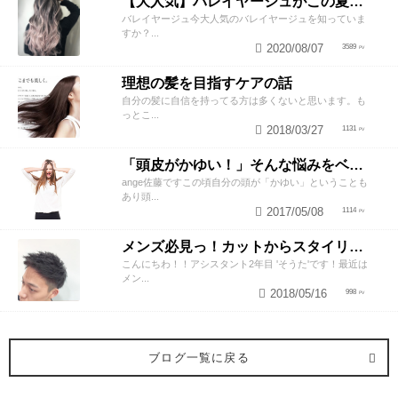
【大人気】バレイヤージュがこの夏オススメな理由！！
バレイヤージュ今大人気のバレイヤージュを知っていま
すか？...
2020/08/07
3589
理想の髪を目指すケアの話
自分の髪に自信を持ってる方は多くないと思います。も
っとこ...
2018/03/27
1131
「頭皮がかゆい！」そんな悩みをベテラン美容師が解決させるスペシャルテク
ange佐藤ですこの頃自分の頭が「かゆい」ということも
あり頭...
2017/05/08
1114
メンズ必見っ！カットからスタイリングお任せ下さい！
こんにちわ！！アシスタント2年目 'そうた'です！最近は
メン...
2018/05/16
998
ブログ一覧に戻る